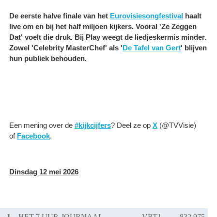
De eerste halve finale van het
Eurovisiesongfestival
haalt
live om en bij het half miljoen kijkers. Vooral 'Ze Zeggen
Dat' voelt die druk. Bij Play weegt de liedjeskermis minder.
Zowel 'Celebrity MasterChef' als '
De Tafel van Gert
' blijven
hun publiek behouden.
Een mening over de
#kijkcijfers
? Deel ze op
X
(@TVVisie)
of
Facebook
.
Dinsdag 12 mei 2026
1.
HET 7 UUR-JOURNAAL
VRT1