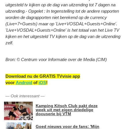
uitgesteld tv kijken op de dag van uitzending tot 7 dagen na
uitzending.
- Opgelet : In tegenstelling tot de andere rapporten
worden de dagrapporten niet berekend op de currency
(Live+7+Guests) maar op 'Live+VOSDAL+Guests+Online'.
'Live+VOSDAL+Guests+Online' is het totaal van het Live TV
kijken en het uitgesteld TV kijken op de dag van de uitzending
zelf.
Bron: © Centrum voor Informatie over de Media (CIM)
Download nu de GRATIS TVvisie app
voor
Android
of
iOS
!
—
Ook interessant
—
Kamping Kitsch Club pakt deze
week uit met eigen driedelige
docuserie bij VTM
Goed nieuws voor de fans: 'Mijn