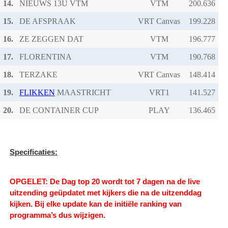
14.
NIEUWS 13U VTM
VTM
15.
DE AFSPRAAK
VRT Canvas
16.
ZE ZEGGEN DAT
VTM
17.
FLORENTINA
VTM
18.
TERZAKE
VRT Canvas
19.
FLIKKEN
MAASTRICHT
VRT1
20.
DE CONTAINER CUP
PLAY
Specificaties:
OPGELET: De Dag top 20 wordt tot 7 dagen na de live
uitzending geüpdatet met kijkers die na de uitzenddag
kijken.
Bij elke update kan de initiële ranking van
programma’s dus wijzigen.