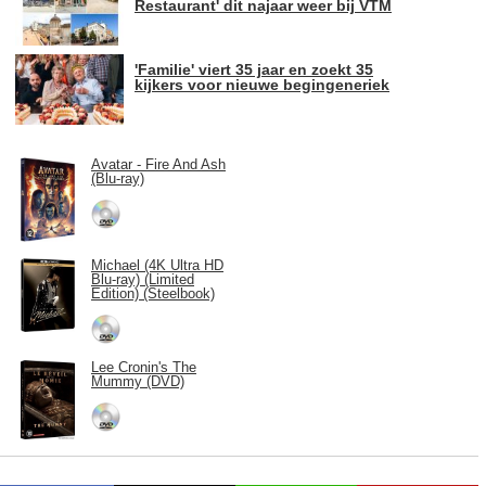
Restaurant' dit najaar weer bij VTM
'Familie' viert 35 jaar en zoekt 35
kijkers voor nieuwe begingeneriek
Avatar - Fire And Ash
(Blu-ray)
Michael (4K Ultra HD
Blu-ray) (Limited
Edition) (Steelbook)
Lee Cronin's The
Mummy (DVD)