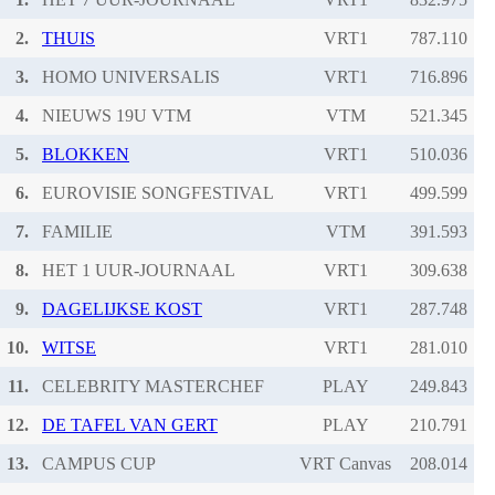
2.
THUIS
VRT1
3.
HOMO UNIVERSALIS
VRT1
4.
NIEUWS 19U VTM
VTM
5.
BLOKKEN
VRT1
6.
EUROVISIE SONGFESTIVAL
VRT1
7.
FAMILIE
VTM
8.
HET 1 UUR-JOURNAAL
VRT1
9.
DAGELIJKSE KOST
VRT1
10.
WITSE
VRT1
11.
CELEBRITY MASTERCHEF
PLAY
12.
DE TAFEL VAN GERT
PLAY
13.
CAMPUS CUP
VRT Canvas