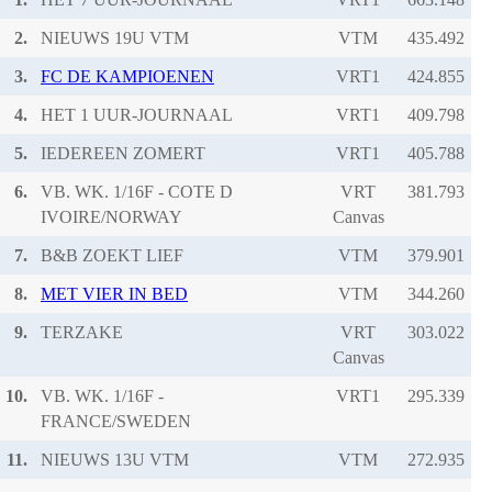
2.
NIEUWS 19U VTM
VTM
3.
FC DE KAMPIOENEN
VRT1
4.
HET 1 UUR-JOURNAAL
VRT1
5.
IEDEREEN ZOMERT
VRT1
6.
VB. WK. 1/16F - COTE D
VRT
IVOIRE/NORWAY
Canvas
7.
B&B ZOEKT LIEF
VTM
8.
MET VIER IN BED
VTM
9.
TERZAKE
VRT
Canvas
10.
VB. WK. 1/16F -
VRT1
FRANCE/SWEDEN
11.
NIEUWS 13U VTM
VTM