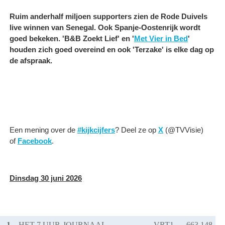
Ruim anderhalf miljoen supporters zien de Rode Duivels
live winnen van Senegal. Ook Spanje-Oostenrijk wordt
goed bekeken. 'B&B Zoekt Lief' en '
Met Vier in Bed
'
houden zich goed overeind en ook 'Terzake' is elke dag op
de afspraak.
Een mening over de
#kijkcijfers
? Deel ze op
X
(@TVVisie)
of
Facebook
.
Dinsdag 30 juni 2026
1.
HET 7 UUR-JOURNAAL
VRT1