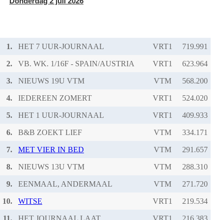
Donderdag 2 juli 2026
1.
HET 7 UUR-JOURNAAL
VRT1
2.
VB. WK. 1/16F - SPAIN/AUSTRIA
VRT1
3.
NIEUWS 19U VTM
VTM
4.
IEDEREEN ZOMERT
VRT1
5.
HET 1 UUR-JOURNAAL
VRT1
6.
B&B ZOEKT LIEF
VTM
7.
MET VIER IN BED
VTM
8.
NIEUWS 13U VTM
VTM
9.
EENMAAL, ANDERMAAL
VTM
10.
WITSE
VRT1
11.
HET JOURNAAL LAAT
VRT1