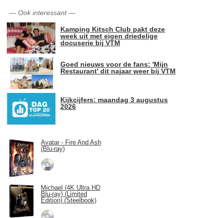
—
Ook interessant
—
Kamping Kitsch Club pakt deze
week uit met eigen driedelige
docuserie bij VTM
Goed nieuws voor de fans: 'Mijn
Restaurant' dit najaar weer bij VTM
Kijkcijfers: maandag 3 augustus
2026
Avatar - Fire And Ash
(Blu-ray)
Michael (4K Ultra HD
Blu-ray) (Limited
Edition) (Steelbook)