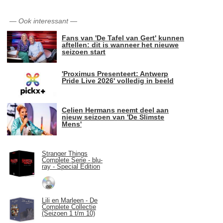
—
Ook interessant
—
Fans van 'De Tafel van Gert' kunnen
aftellen: dit is wanneer het nieuwe
seizoen start
'Proximus Presenteert: Antwerp
Pride Live 2026' volledig in beeld
Celien Hermans neemt deel aan
nieuw seizoen van 'De Slimste
Mens'
Stranger Things
Complete Serie - blu-
ray - Special Edition
Lili en Marleen - De
Complete Collectie
(Seizoen 1 t/m 10)