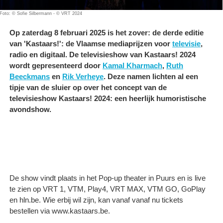
Foto: © Sofie Silbermann - © VRT 2024
Op zaterdag 8 februari 2025 is het zover: de derde editie
van 'Kastaars!': de Vlaamse mediaprijzen voor
televisie
,
radio en digitaal. De televisieshow van Kastaars! 2024
wordt gepresenteerd door
Kamal Kharmach
,
Ruth
Beeckmans
en
Rik Verheye
. Deze namen lichten al een
tipje van de sluier op over het concept van de
televisieshow Kastaars! 2024: een heerlijk humoristische
avondshow.
De show vindt plaats in het Pop-up theater in Puurs en is live
te zien op VRT 1, VTM, Play4, VRT MAX, VTM GO, GoPlay
en hln.be. Wie erbij wil zijn, kan vanaf vanaf nu tickets
bestellen via www.kastaars.be.