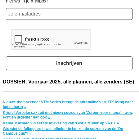
nieuws in je mailbox!
Inschrijven
DOSSIER: Voorjaar 2025: alle plannen, alle zenders (BE)
Nieuwe themazender VTM Series brengt de adrenaline van 'ER' terug naar
het scherm
Kristel Verbeke pakt uit met nieuw seizoen van 'Zorgen voor mama': rauw,
echt en urgenter dan ooit
Kamal Karmach in eerste aflevering van 'Gloria Mundi' op VRT 1
Wie wint de felbegeerde wisselbeker in het zesde seizoen van de 'De
Campus cup'?