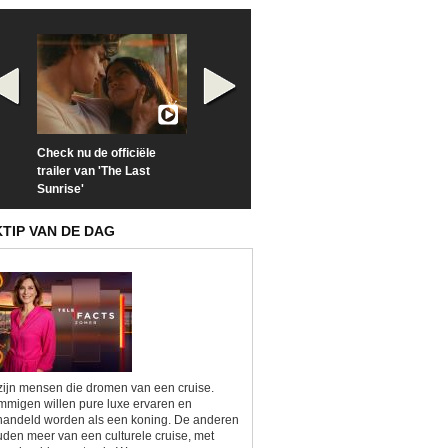
Check nu de officiële
Neem samen met VTM
Goedele Lieken
trailer van 'The Last
een kijkje op 'Kamping
taboes in inter
Sunrise'
Kitsch'
'A-typisch'
KTIP VAN DE DAG
zijn mensen die dromen van een cruise.
migen willen pure luxe ervaren en
andeld worden als een koning. De anderen
den meer van een culturele cruise, met