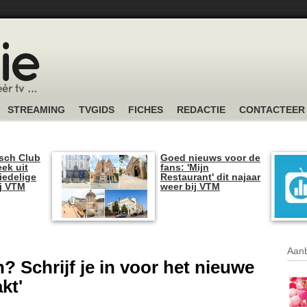
STREAMING
TVGIDS
FICHES
REDACTIE
CONTACTEER
sch Club
Goed nieuws voor de
ek uit
fans: 'Mijn
iedelige
Restaurant' dit najaar
ij VTM
weer bij VTM
Aanb
? Schrijf je in voor het nieuwe
kt'