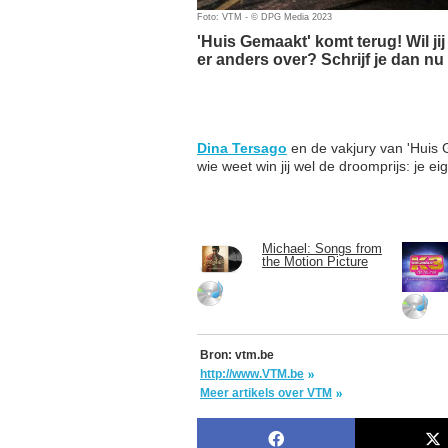
Foto: VTM - © DPG Media 2023
'Huis Gemaakt' komt terug! Wil j
er anders over? Schrijf je dan nu
Dina Tersago
en de vakjury van 'Huis 
wie weet win jij wel de droomprijs: je ei
Michael: Songs from
the Motion Picture
Bron: vtm.be
http://www.VTM.be
Meer artikels over VTM