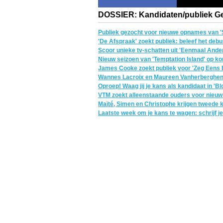
DOSSIER: Kandidaten/publiek G
Publiek gezocht voor nieuwe opnames van '
'De Afspraak' zoekt publiek: beleef het debu
Scoor unieke tv-schatten uit 'Eenmaal Anderm
Nieuw seizoen van 'Temptation Island' op koms
James Cooke zoekt publiek voor 'Zeg Eens 
Wannes Lacroix en Maureen Vanherberghen z
Oproep! Waag jij je kans als kandidaat in 'B
VTM zoekt alleenstaande ouders voor nieu
Maïté, Simen en Christophe krijgen tweede 
Laatste week om je kans te wagen: schrijf je