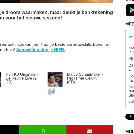
ij je droom waarmaken, maar denkt je bankrekening
 in voor het nieuwe seizoen!
MEE
tv
Gemaakt' zoeken jou! Haal je beste verbouwskills boven en
Nie
gen huis!
Aanmelden doe je HIER.
in 
Kij
Dit
van
K3 - K3 Originals -
Marco Schuitmaker -
Goe
De Reünie Live (2
Het Is Me Gelukt
naj
CD)
(CD)
Daa
rei
Sh
vol
MUL