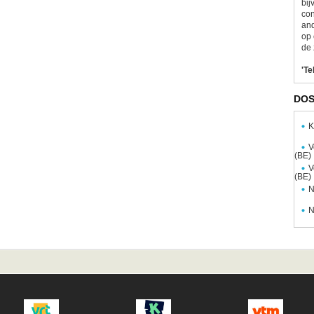
bij
con
and
op 
de 
'Te
DOS
K
V
(BE)
V
(BE)
N
N