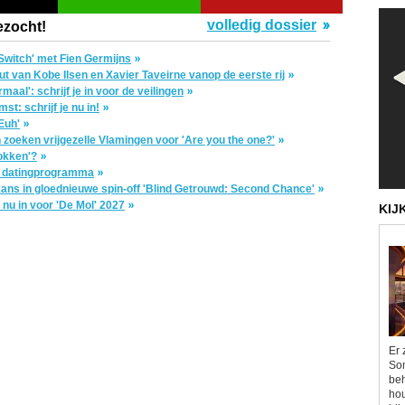
volledig dossier
ezocht!
Switch' met Fien Germijns
ut van Kobe Ilsen en Xavier Taveirne vanop de eerste rij
aal': schrijf je in voor de veilingen
t: schrijf je nu in!
Euh'
oeken vrijgezelle Vlamingen voor 'Are you the one?'
lokken'?
w datingprogramma
kans in gloednieuwe spin-off 'Blind Getrouwd: Second Chance'
 nu in voor 'De Mol' 2027
KIJ
Er 
Som
beh
hou