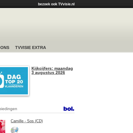
bezoek ook TVvisie.nl
 ONS
TVVISIE EXTRA
Kijkcijfers: maandag
3 augustus 2026
iedingen
Camille - Sos (CD)