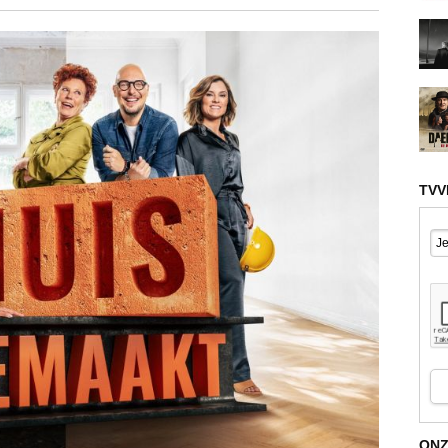
TVV
ONZ