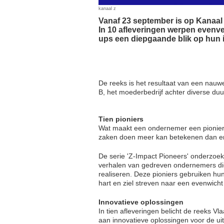
kanaal z
Vanaf 23 september is op Kanaal Z
In 10 afleveringen werpen evenv
ups een diepgaande blik op hun 
De reeks is het resultaat van een nau
B, het moederbedrijf achter diverse 
Tien pioniers
Wat maakt een ondernemer een pionier? 
zaken doen meer kan betekenen dan e
De serie 'Z-Impact Pioneers' onderzoek
verhalen van gedreven ondernemers die
realiseren. Deze pioniers gebruiken hun
hart en ziel streven naar een evenwicht
Innovatieve oplossingen
In tien afleveringen belicht de reeks V
aan innovatieve oplossingen voor de u