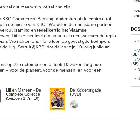
Wel
n zal duurzaam zijn, of zal niet zijn.'
'Pa
Clu
 KBC Commercial Banking, onderstreept de centrale rol
in de missie van KBC. 'We willen de onmisbare partner
DOS
 verduurzaming en tegelijkertijd het Vlaamse
ven. Dit is essentieel om samen als een welvarende regio
en. We richten ons niet alleen op gevestigde bedrijven,
K
de rug. Start-It@KBC, dat dit jaar zijn 10-jarig jubileum
V
(BE)
V
(BE)
eers’ op 23 september en ontdek 10 weken lang hoe
N
n – voor de planeet, voor de mensen, en voor een
N
Lili en Marleen - De
De Kolderbrigade
Complete Collectie
(DVD)
(Seizoen 1 t/m 10)