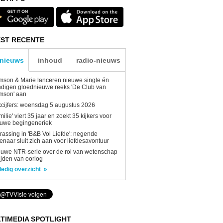
ST RECENTE
-nieuws
inhoud
radio-nieuws
son & Marie lanceren nieuwe single én
digen gloednieuwe reeks 'De Club van
mson' aan
kcijfers: woensdag 5 augustus 2026
milie' viert 35 jaar en zoekt 35 kijkers voor
euwe begingeneriek
rassing in 'B&B Vol Liefde': negende
enaar sluit zich aan voor liefdesavontuur
uwe NTR-serie over de rol van wetenschap
tijden van oorlog
ledig overzicht
TIMEDIA SPOTLIGHT