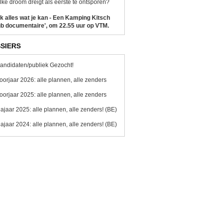
ke droom dreigt als eerste te ontsporen?
k alles wat je kan - Een Kamping Kitsch
b documentaire', om 22.55 uur op VTM.
SIERS
andidaten/publiek Gezocht!
oorjaar 2026: alle plannen, alle zenders
oorjaar 2025: alle plannen, alle zenders
ajaar 2025: alle plannen, alle zenders! (BE)
ajaar 2024: alle plannen, alle zenders! (BE)