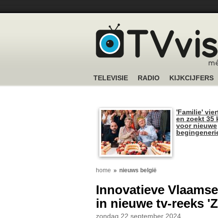
TELEVISIE
RADIO
KIJKCIJFERS
'Familie' vier
en zoekt 35 
voor nieuwe
begingeneri
home
nieuws belgië
Innovatieve Vlaamse
in nieuwe tv-reeks '
zondag 22 september 2024