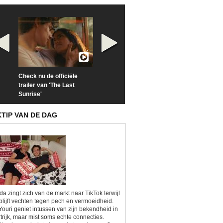
Check nu de officiële
Neem samen met VTM
Goedele Lieken
trailer van 'The Last
een kijkje op 'Kamping
taboes in inter
Sunrise'
Kitsch'
'A-typisch'
KTIP VAN DE DAG
da zingt zich van de markt naar TikTok terwijl
blijft vechten tegen pech en vermoeidheid.
Youri geniet intussen van zijn bekendheid in
trijk, maar mist soms echte connecties.