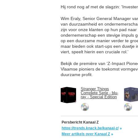
Hij rond nog af met de slagzin: 'Investere
Wim Eraly, Senior General Manager van
van duurzaamheid en ondernemerschap 
zijn voor onze klanten op hun pad naar
ondernemerschap een stevige impuls ge
op een duurzame manier verder te groei
maar bieden ook start-ups een duwtje in 
viert, speelt hierin een cruciale rol.'
Bekijk de première van ‘Z-Impact Pion
Vlaamse pioniers de toekomst vormgeve
duurzame profit.
Stranger Things
Complete Serie - blu-
ray - Special Edition
Persbericht Kanaal Z
https://trends.knack.be/kanaal-z/
Meer artikels over Kanaal Z