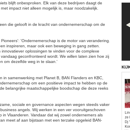
niets blijft onbesproken. Elk van deze bedrijven daagt de
met impact niet alleen mogelijk is, maar noodzakelijk.
reen die gelooft in de kracht van ondernemerschap om de
ct Pioneers': 'Ondernemerschap is de motor van verandering.
lleen inspireren, maar ook een beweging in gang zetten.
n innovatiever oplossingen te vinden voor de complexe
ndaag geconfronteerd wordt. We willen laten zien hoe zij
n om dezelfde weg in te slaan.'
KIJ
men in samenwerking met Planet B, BAN Flanders en KBC,
 ondernemerschap om een positieve impact te hebben op de
 de belangrijke maatschappelijke boodschap die deze reeks
rzame, sociale en governance aspecten wegen steeds vaker
 business angels. Wij werken in een ver vooruitgeschoven
Lin
ap in Vlaanderen. Vandaar dat wij zowel ondernemers als
ze 
van meet af aan bijstaan met een terzake opgeleid BAN-
Dj 
Kor