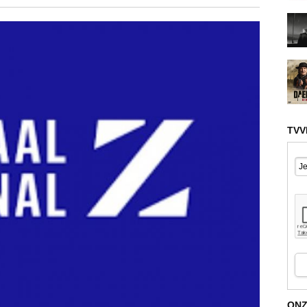
TVV
ONZ