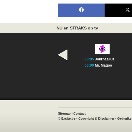
NU en STRAKS op tv
00:05
Journaallus
06:00
Mr. Magoo
book
X
Instagram
TVvisie
Sitemap
|
Contact
©
Exsite.be
-
Copyright & Disclaimer
-
Gebruiks