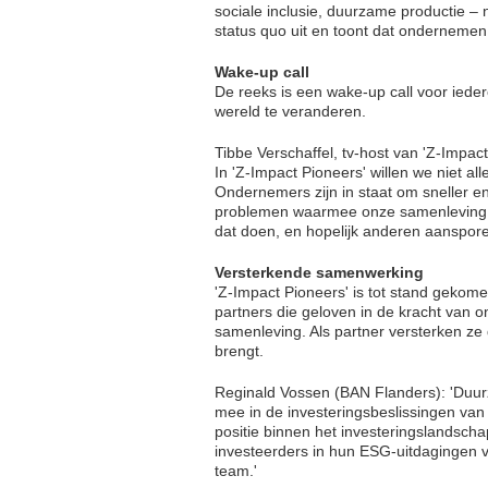
sociale inclusie, duurzame productie – 
status quo uit en toont dat ondernemen 
Wake-up call
De reeks is een wake-up call voor iede
wereld te veranderen.
Tibbe Verschaffel, tv-host van 'Z-Impa
In 'Z-Impact Pioneers' willen we niet a
Ondernemers zijn in staat om sneller e
problemen waarmee onze samenleving va
dat doen, en hopelijk anderen aanspore
Versterkende samenwerking
'Z-Impact Pioneers' is tot stand geko
partners die geloven in de kracht van
samenleving. Als partner versterken ze
brengt.
Reginald Vossen (BAN Flanders): 'Duu
mee in de investeringsbeslissingen van
positie binnen het investeringslandsch
investeerders in hun ESG-uitdagingen 
team.'