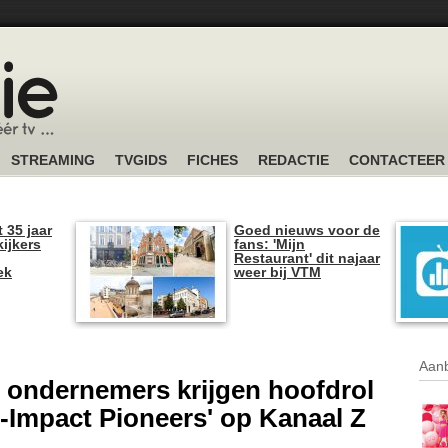
STREAMING
TVGIDS
FICHES
REDACTIE
CONTACTEER
t 35 jaar
Goed nieuws voor de
kijkers
fans: 'Mijn
Restaurant' dit najaar
ek
weer bij VTM
Aanb
 ondernemers krijgen hoofdrol
Z-Impact Pioneers' op Kanaal Z