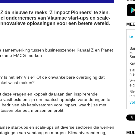
 de nieuwe tv-reeks 'Z-Impact Pioneers' te zien.
eel ondernemers van Vlaamse start-ups en scale-
innovatieve oplossingen voor een betere wereld.
MEE
tv
Sam
we samenwerking tussen businesszender Kanaal Z en Planet
kon
duurzame FMCG-merken.
Sa
Kij
'Fa
ni
Is het lef? Visie? Of de onwankelbare overtuiging dat
Ver
nkel winst maken?
eig
Nie
t deze vragen en koppelt daaraan tien inspirerende
in 
 vastbesloten zijn om maatschappelijke veranderingen te
vol
 bedrijven als katalysatoren voor impact, waarbij ze met
 tussen planeet, mensen en profit.
laamse start-ups en scale-ups uit diverse sectoren die werken
MUL
itdagingen van vandaag en morgen. Klimaatverandering,