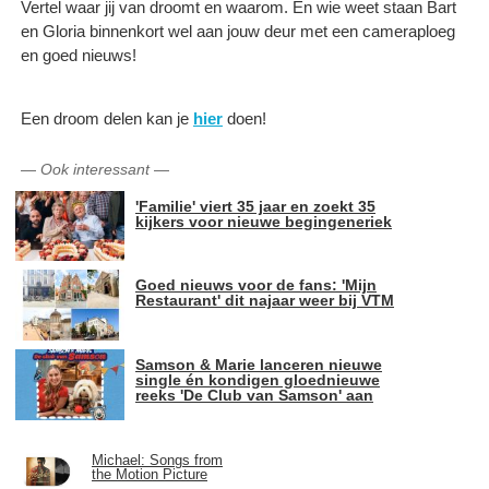
Vertel waar jij van droomt en waarom. En wie weet staan Bart
en Gloria binnenkort wel aan jouw deur met een cameraploeg
en goed nieuws!
Een droom delen kan je
hier
doen!
—
Ook interessant
—
'Familie' viert 35 jaar en zoekt 35
kijkers voor nieuwe begingeneriek
Goed nieuws voor de fans: 'Mijn
Restaurant' dit najaar weer bij VTM
Samson & Marie lanceren nieuwe
single én kondigen gloednieuwe
reeks 'De Club van Samson' aan
Michael: Songs from
the Motion Picture