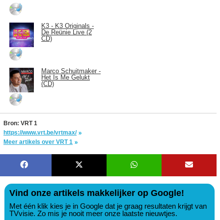
K3 - K3 Originals -
De Reünie Live (2
CD)
Marco Schuitmaker -
Het Is Me Gelukt
(CD)
Bron: VRT 1
https://www.vrt.be/vrtmax/
Meer artikels over VRT 1
Vind onze artikels makkelijker op Google!
Met één klik kies je in Google dat je graag resultaten krijgt van
TVvisie. Zo mis je nooit meer onze laatste nieuwtjes.