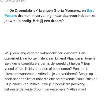
Foto: VRT1 - © VRT 2023
In 'De Droomfabriek' brengen Gloria Monserez en
Bart
Peeters
dromen in vervulling, maar daarvoor hebben ze
jouw hulp nodig. Heb jij een droom?
Wil jij een lang verloren vakantielief terugvinden? Een
opmerkelijk verborgen talent aan kijkend Vlaanderen tonen?
Een kleine dagelijkse ergernis de wereld uit helpen? Een
vriend of familielid verrassen of beetnemen? Een stunt
uitvoeren waarvoor je vrienden je zot verklaren? Ben je op
zoek naar een lief of naar die ene ontbrekende Panini-sticker
uit je album van 1986? Of wil je eindelijk die jarenlang
gekoesterde kinderdroom verwezenlijken? Alles mag!