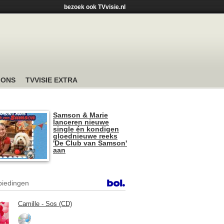
bezoek ook TVvisie.nl
 ONS
TVVISIE EXTRA
Samson & Marie
lanceren nieuwe
single én kondigen
gloednieuwe reeks
'De Club van Samson'
aan
iedingen
Camille - Sos (CD)