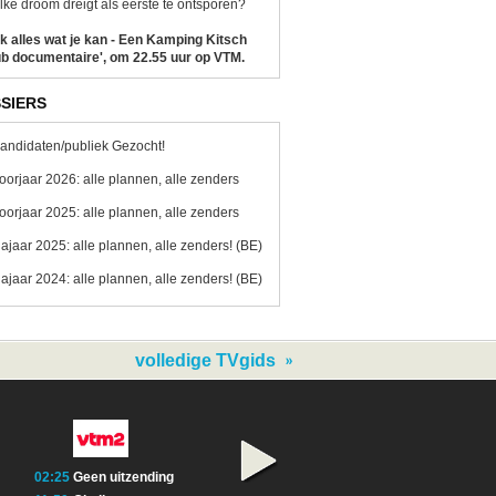
ke droom dreigt als eerste te ontsporen?
k alles wat je kan - Een Kamping Kitsch
b documentaire', om 22.55 uur op VTM.
SIERS
andidaten/publiek Gezocht!
oorjaar 2026: alle plannen, alle zenders
oorjaar 2025: alle plannen, alle zenders
ajaar 2025: alle plannen, alle zenders! (BE)
ajaar 2024: alle plannen, alle zenders! (BE)
volledige TVgids
02:25
Geen uitzending
09:00
Geen uitzending
10:00
Geen uitze