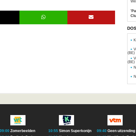
Wel
'Pa
Clu
DOS
K
V
(BE)
V
(BE)
N
N
09:00
Zomerbeelden
10:55
Simon Superkonijn
09:40
Geen uitzending