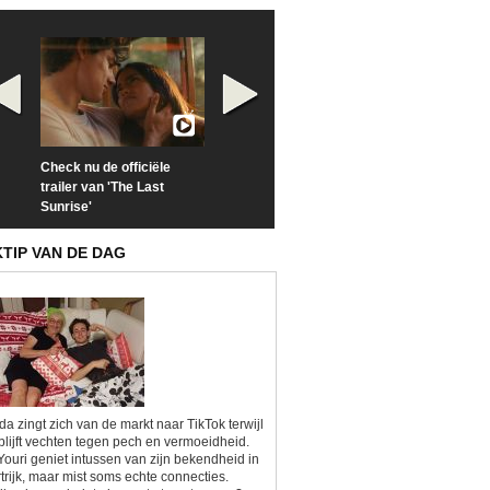
Check nu de officiële
Neem samen met VTM
Goedele Lieken
trailer van 'The Last
een kijkje op 'Kamping
taboes in inter
Sunrise'
Kitsch'
'A-typisch'
KTIP VAN DE DAG
da zingt zich van de markt naar TikTok terwijl
blijft vechten tegen pech en vermoeidheid.
Youri geniet intussen van zijn bekendheid in
trijk, maar mist soms echte connecties.