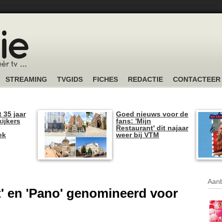
STREAMING
TVGIDS
FICHES
REDACTIE
CONTACTEER
t 35 jaar
Goed nieuws voor de
kijkers
fans: 'Mijn
Restaurant' dit najaar
ek
weer bij VTM
Aanb
t' en 'Pano' genomineerd voor