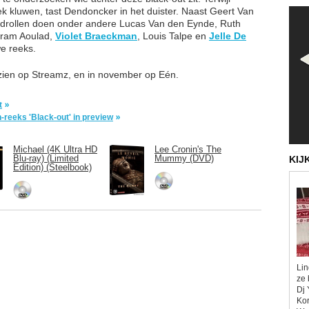
tiek kluwen, tast Dendoncker in het duister. Naast Geert Van
drollen doen onder andere Lucas Van den Eynde, Ruth
Ikram Aoulad,
Violet Braeckman
, Louis Talpe en
Jelle De
e reeks.
 zien op Streamz, en in november op Eén.
t
-reeks 'Black-out' in preview
Michael (4K Ultra HD
Lee Cronin's The
Blu-ray) (Limited
Mummy (DVD)
KIJ
Edition) (Steelbook)
Lin
ze 
Dj 
Kor