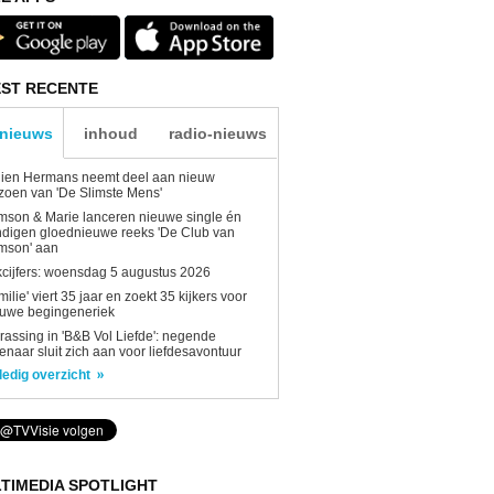
ST RECENTE
-nieuws
inhoud
radio-nieuws
lien Hermans neemt deel aan nieuw
zoen van 'De Slimste Mens'
son & Marie lanceren nieuwe single én
digen gloednieuwe reeks 'De Club van
mson' aan
kcijfers: woensdag 5 augustus 2026
milie' viert 35 jaar en zoekt 35 kijkers voor
euwe begingeneriek
rassing in 'B&B Vol Liefde': negende
enaar sluit zich aan voor liefdesavontuur
ledig overzicht
TIMEDIA SPOTLIGHT