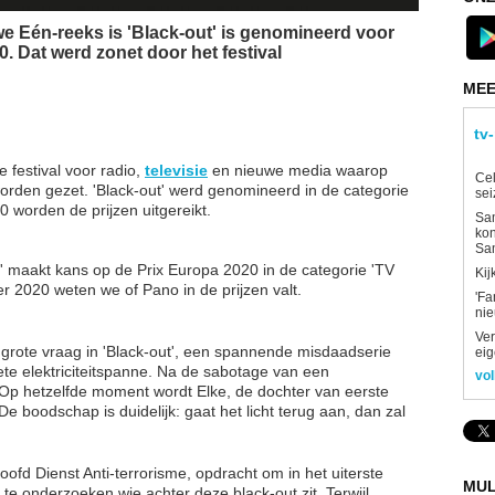
we Eén-reeks is 'Black-out' is genomineerd voor
. Dat werd zonet door het festival
MEE
tv
e festival voor radio,
televisie
en nieuwe media waarop
Ce
 worden gezet. 'Black-out' werd genomineerd in de categorie
sei
0 worden de prijzen uitgereikt.
Sam
kon
Sa
' maakt kans op de Prix Europa 2020 in de categorie 'TV
Kij
er 2020 weten we of Pano in de prijzen valt.
'Fa
ni
Ver
e grote vraag in 'Black-out', een spannende misdaadserie
eig
te elektriciteitspanne. Na de sabotage van een
vol
ië. Op hetzelfde moment wordt Elke, de dochter van eerste
e boodschap is duidelijk: gaat het licht terug aan, dan zal
ofd Dienst Anti-terrorisme, opdracht om in het uiterste
MUL
te onderzoeken wie achter deze black-out zit. Terwijl