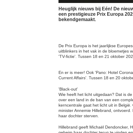
Heuglijk nieuws bij Eén! De nieu
een prestigieuze Prix Europa 2020
bekendgemaakt.
De Prix Europa is het jaarlijkse Europes
uitblinkers in het vak in de bloemetjes
'TV-fictie'. Tussen 18 en 21 oktober 202
En er is meer! Ook 'Pano: Hotel Corona
Current Affairs'. Tussen 18 en 20 oktob
'Black-out'
Wie heeft het licht uitgedaan? Dat is d
over een land in de ban van een comple
kerncentrale gaat het licht uit in Belg
minister Annemie Hillebrand, ontvoerd. D
haar dochter sterven.
Hillebrand geeft Michaël Dendoncker, Ho
geheim haar dochter terug te vinden en 