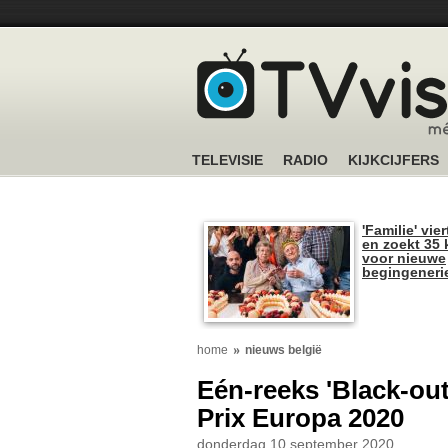
TELEVISIE
RADIO
KIJKCIJFERS
'Familie' vier
en zoekt 35 
voor nieuwe
begingeneri
home
nieuws belgië
Eén-reeks 'Black-ou
Prix Europa 2020
donderdag 10 september 2020