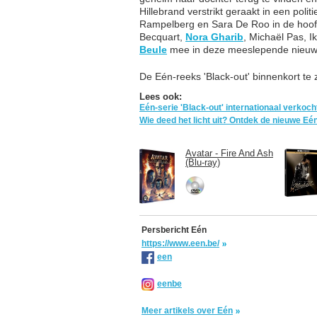
Hillebrand verstrikt geraakt in een poli
Rampelberg en Sara De Roo in de hoof
Becquart,
Nora Gharib
, Michaël Pas, 
Beule
mee in deze meeslepende nieuw
De Eén-reeks 'Black-out' binnenkort te
Lees ook:
Eén-serie 'Black-out' internationaal verkoch
Wie deed het licht uit? Ontdek de nieuwe Eén
Avatar - Fire And Ash
(Blu-ray)
Persbericht Eén
https://www.een.be/
een
eenbe
Meer artikels over Eén