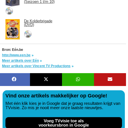
(Seizoen 1 t/m 10)
De Kolderbrigade
(DVD)
Bron: Eén.be
http://www.een.be
Meer artikels over Eén
Meer artikels over Vincent TV Productions
Vind onze artikels makkelijker op Google!
Met één klik kies je in Google dat je graag resultaten krijgt van
TVvisie. Zo mis je nooit meer onze laatste nieuwtjes.
Voeg TVvisie toe als
voorkeursbron in Google