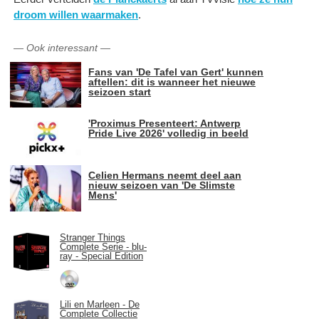
droom willen waarmaken
.
—
Ook interessant
—
Fans van 'De Tafel van Gert' kunnen
aftellen: dit is wanneer het nieuwe
seizoen start
'Proximus Presenteert: Antwerp
Pride Live 2026' volledig in beeld
Celien Hermans neemt deel aan
nieuw seizoen van 'De Slimste
Mens'
Stranger Things
Complete Serie - blu-
ray - Special Edition
Lili en Marleen - De
Complete Collectie