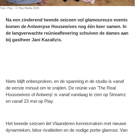
Foto: Play - © Play Media 2026
Na een zinderend tweede seizoen vol glamoureuze events
komen de Antwerpse Housewives nog één keer samen. In
de langverwachte reünieaflevering schuiven de dames aan
bij gastheer Jani Kazaltzis.
Niets blijft onbesproken, en de spanning in de studio is vanaf
de eerste minuut om te snijden. De reünie van 'The Real
Housewives of Antwerp' is vanaf vandaag te zien op Streamz
en vanaf 23 mei op Play.
Het tweede seizoen liet Vlaanderen kennismaken met nieuwe
dynamieken, bitse rivaliteiten en de nodige portie glamour. Van