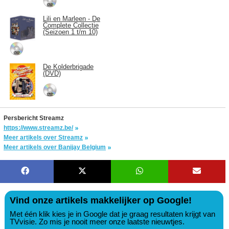
Lili en Marleen - De
Complete Collectie
(Seizoen 1 t/m 10)
De Kolderbrigade
(DVD)
Persbericht Streamz
https://www.streamz.be/
Meer artikels over Streamz
Meer artikels over Banijay Belgium
Vind onze artikels makkelijker op Google!
Met één klik kies je in Google dat je graag resultaten krijgt van
TVvisie. Zo mis je nooit meer onze laatste nieuwtjes.