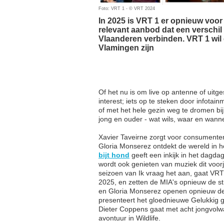
Foto: VRT 1 - © VRT 2024
In 2025 is VRT 1 er opnieuw voor
relevant aanbod dat een verschil
Vlaanderen verbinden. VRT 1 wil 
Vlamingen zijn
Of het nu is om live op antenne of uit
interest; iets op te steken door infotai
of met het hele gezin weg te dromen bij
jong en ouder - wat wils, waar en wannee
Xavier Taveirne zorgt voor consumenten
Gloria Monserez ontdekt de wereld in 
bijt hond
geeft een inkijk in het dagda
wordt ook genieten van muziek dit voorj
seizoen van Ik vraag het aan, gaat VR
2025, en zetten de MIA's opnieuw de str
en Gloria Monserez openen opnieuw d
presenteert het gloednieuwe Gelukkig 
Dieter Coppens gaat met acht jongvol
avontuur in Wildlife.