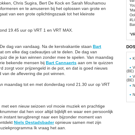
van
Brokken, Chris Sugira, Bert De Kock en Sarah Mouhamou
You
 informeren en te amuseren bij het oplossen van grote en
'Ma
at van een grote oplichtingszaak tot het kleinste
Ook
#L
Bar
 rond 19.45 uur op VRT 1 en VRT MAX.
'VR
 De dag van vandaag. Na de kerstvakantie staan
Bart
DOS
t om elke dag cadeautjes uit te delen. De dag van
e quiz die je kan winnen zonder mee te spelen. Van maandag
K
drie bekende mensen bij
Bart Cannaerts
aan om te quizzen
V
d zorgt voor prijzengeld in de pot, en dat is goed nieuws
(BE)
d van de aflevering die pot winnen.
V
(BE)
van maandag tot en met donderdag rond 21.30 uur op VRT
N
N
rug met een nieuw seizoen vol mooie muziek en prachtige
nummer dat hen voor altijd bijblijft en waar een persoonlijk
en instant terugbrengt naar een bijzonder moment van
ontdekt
Niels Destadsbader
opnieuw samen met zijn
ziekprogramma Ik vraag het aan. ​ ​