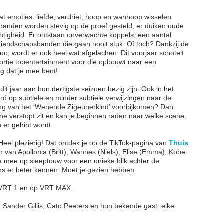
t emoties: liefde, verdriet, hoop en wanhoop wisselen
ebanden worden stevig op de proef gesteld, er duiken oude
htigheid. Er ontstaan onverwachte koppels, een aantal
riendschapsbanden die gaan nooit stuk. Of toch? Dankzij de
uo, wordt er ook heel wat afgelachen. Dit voorjaar schotelt
portie topentertainment voor die opbouwt naar een
g dat je mee bent!
 dit jaar aan hun dertigste seizoen bezig zijn. Ook in het
rd op subtiele en minder subtiele verwijzingen naar de
lding van het ‘Wenende Zigeunerkind’ voorbijkomen? Dan
ene verstopt zit en kan je beginnen raden naar welke scene,
r gehint wordt. ​ ​ ​
Heel plezierig! Dat ontdek je op de TikTok-pagina van
Thuis
den van Apollonia (Britt), Wannes (Niels), Elise (Emma), Kobe
e mee op sleeptouw voor een unieke blik achter de
urs er beter kennen. Moet je gezien hebben.
 VRT 1 en op VRT MAX.
t Sander Gillis, Cato Peeters en hun bekende gast: elke