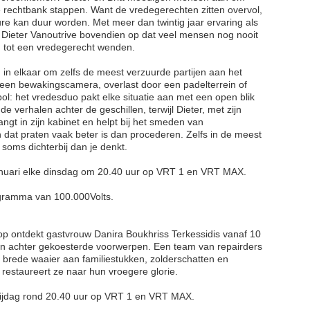
e rechtbank stappen. Want de vredegerechten zitten overvol,
ure kan duur worden. Met meer dan twintig jaar ervaring als
 Dieter Vanoutrive bovendien op dat veel mensen nog nooit
 tot een vredegerecht wenden. ​
 in elkaar om zelfs de meest verzuurde partijen aan het
r een bewakingscamera, overlast door een padelterrein of
bol: het vredesduo pakt elke situatie aan met een open blik
 de verhalen achter de geschillen, terwijl Dieter, met zijn
angt in zijn kabinet en helpt bij het smeden van
n dat praten vaak beter is dan procederen. Zelfs in de meest
 soms dichterbij dan je denkt.
nuari elke dinsdag om 20.40 uur op VRT 1 en VRT MAX.
ramma van 100.000Volts.
op ontdekt gastvrouw Danira Boukhriss Terkessidis vanaf 10
len achter gekoesterde voorwerpen. Een team van repairders
 brede waaier aan familiestukken, zolderschatten en
staureert ze naar hun vroegere glorie. ​ ​
vrijdag rond 20.40 uur op VRT 1 en VRT MAX.