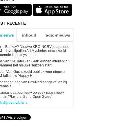
ST RECENTE
-nieuws
inhoud
radio-nieuws
e is Banksy? Nieuwe KRO-NCRV-jeugdserie
AM – Investigation Art Mysteries' onderzoekt
roemde kunstmysteries
s van 'De Tafel van Gert' kunnen aftellen: dit
wanneer het nieuwe seizoen start
en Van Gucht zoekt publiek voor nieuwe
-talkshow 'Happy Hour'
portageploeg van PowNed aangevallen bij
renasiel
ximus gaat opnieuw op zoek naar nieuw
ent in 'Play that Song Open Stage'
ledig overzicht