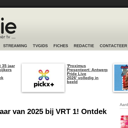
STREAMING
TVGIDS
FICHES
REDACTIE
CONTACTEER
t 35 jaar
'Proximus
kijkers
Presenteert: Antwerp
Pride Live
ek
2026' volledig in
beeld
Aanb
rjaar van 2025 bij VRT 1! Ontdek