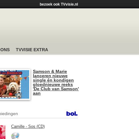
bezoek ook TVvisie.nl
 ONS
TVVISIE EXTRA
Samson & Marie
lanceren nieuwe
single én kondigen
gloednieuwe reeks
'De Club van Samson'
aan
iedingen
Camille - Sos (CD)