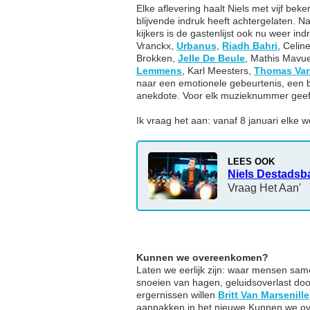
Elke aflevering haalt Niels met vijf be
blijvende indruk heeft achtergelaten. 
kijkers is de gastenlijst ook nu weer i
Vranckx,
Urbanus
,
Riadh Bahri
, Celin
Brokken,
Jelle De Beule
, Mathis Mavu
Lemmens
, Karl Meesters,
Thomas Va
naar een emotionele gebeurtenis, een b
anekdote. Voor elk muzieknummer geeft e
Ik vraag het aan: vanaf 8 januari elk
LEES OOK
Niels Destadsb
Vraag Het Aan'
Kunnen we overeenkomen?
Laten we eerlijk zijn: waar mensen sam
snoeien van hagen, geluidsoverlast doo
ergernissen willen
Britt Van Marsenille
aanpakken in het nieuwe Kunnen we o