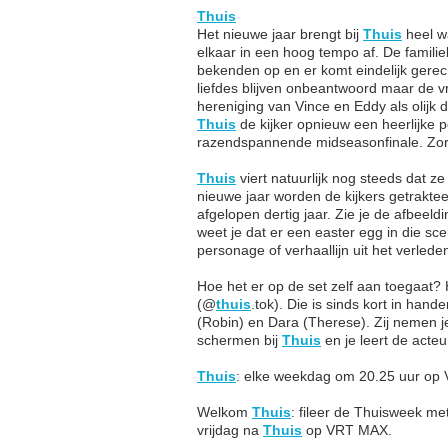
Thuis
Het nieuwe jaar brengt bij
Thuis
heel wa
elkaar in een hoog tempo af. De famili
bekenden op en er komt eindelijk gerec
liefdes blijven onbeantwoord maar de v
hereniging van Vince en Eddy als olijk d
Thuis
de kijker opnieuw een heerlijke 
razendspannende midseasonfinale. Zor
Thuis
viert natuurlijk nog steeds dat ze
nieuwe jaar worden de kijkers getraktee
afgelopen dertig jaar. Zie je de afbee
weet je dat er een easter egg in die sc
personage of verhaallijn uit het verleden e
Hoe het er op de set zelf aan toegaat? 
(@
thuis
.tok). Die is sinds kort in han
(Robin) en Dara (Therese). Zij nemen j
schermen bij
Thuis
en je leert de acte
Thuis
: elke weekdag om 20.25 uur op
Welkom
Thuis
: fileer de Thuisweek me
vrijdag na
Thuis
op VRT MAX.