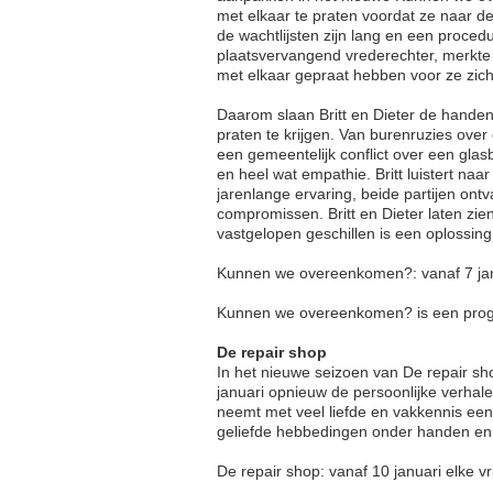
met elkaar te praten voordat ze naar d
de wachtlijsten zijn lang en een proced
plaatsvervangend vrederechter, merkte
met elkaar gepraat hebben voor ze zich
Daarom slaan Britt en Dieter de handen
praten te krijgen. Van burenruzies ove
een gemeentelijk conflict over een glas
en heel wat empathie. Britt luistert naar
jarenlange ervaring, beide partijen ontv
compromissen. Britt en Dieter laten zie
vastgelopen geschillen is een oplossing
Kunnen we overeenkomen?: vanaf 7 ja
Kunnen we overeenkomen? is een prog
De repair shop
In het nieuwe seizoen van De repair sh
januari opnieuw de persoonlijke verha
neemt met veel liefde en vakkennis een
geliefde hebbedingen onder handen en re
De repair shop: vanaf 10 januari elke 