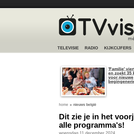
TELEVISIE
RADIO
KIJKCIJFERS
'Familie' vier
en zoekt 35 
voor nieuwe
begingeneri
home
nieuws belgië
Dit zie je in het voo
alle programma's!
woensdag 11 december 2024