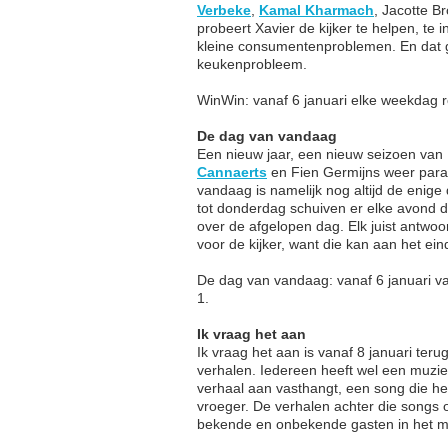
Verbeke
,
Kamal Kharmach
, Jacotte 
probeert Xavier de kijker te helpen, te
kleine consumentenproblemen. En dat ga
keukenprobleem.
WinWin: vanaf 6 januari elke weekdag
De dag van vandaag
Een nieuw jaar, een nieuw seizoen van
Cannaerts
en Fien Germijns weer paraa
vandaag is namelijk nog altijd de enig
tot donderdag schuiven er elke avond 
over de afgelopen dag. Elk juist antwoor
voor de kijker, want die kan aan het ein
De dag van vandaag: vanaf 6 januari 
1.
Ik vraag het aan
Ik vraag het aan is vanaf 8 januari te
verhalen. Iedereen heeft wel een muziek
verhaal aan vasthangt, een song die h
vroeger. De verhalen achter die songs 
bekende en onbekende gasten in het mu