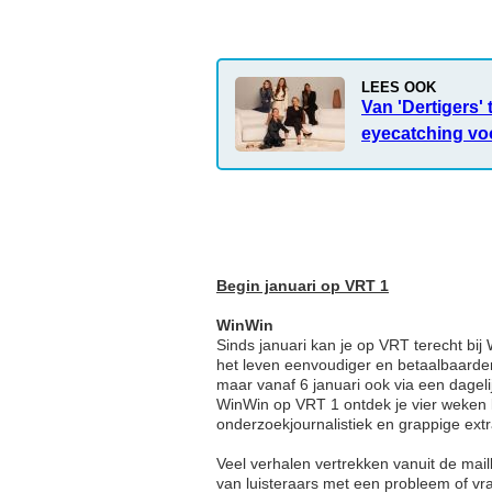
LEES OOK
Van 'Dertigers' 
eyecatching vo
Begin januari op VRT 1
WinWin
Sinds januari kan je op VRT terecht bi
het leven eenvoudiger en betaalbaard
maar vanaf 6 januari ook via een dageli
WinWin op VRT 1 ontdek je vier weken l
onderzoekjournalistiek en grappige extra
Veel verhalen vertrekken vanuit de mai
van luisteraars met een probleem of v