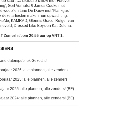
 de stad', DJ Licious x Milow met 'Forever
ng', Gert Verhulst & James Cooke met
diwodo' en Line De Dauw met 'Plankgas'.
 deze artiesten maken hun opwachting:
ikeMe, KAMRAD, Glennis Grace, Rutger van
neveld, Dressed Like Boys en Kat Deluna.
T Zomerhit', om 20.55 uur op VRT 1.
SIERS
andidaten/publiek Gezocht!
oorjaar 2026: alle plannen, alle zenders
oorjaar 2025: alle plannen, alle zenders
ajaar 2025: alle plannen, alle zenders! (BE)
ajaar 2024: alle plannen, alle zenders! (BE)