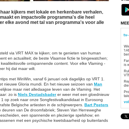
 haar kijkers met lokale en herkenbare verhalen,
 maakt en impactvolle programma's die heel
er elke avond met tal van programma's voor alle
MEE
tv
Wi
'I 
gesteld via VRT MAX te kijken; om te genieten van human
be
nment en actualiteit; de beste Vlaamse fictie te bingewatchen;
Fan
 kwaliteitsvolle ontspannende content. Voor elke Vlaming -
is 
r hij dat maar wilt.
Rub
VTM
tips met WinWin, vanaf 6 januari ook dagelijks op VRT 1.
Re
het nieuwe Gloria mundi. En het nieuwe seizoen van
Man
die
gelijkse maar niet alledaagse leven van de Vlaming. Het
Pro
aar: zo is
Niels Destadsbader
er weer met een gloednieuw
tal
T 1 op zoek naar onze Songfestivalkandidaat in Eurosong
vol
afste Belgische artiesten in de schijnwerpers.
Bart Peeters
e deuren van De droomfabriek; Steven Van Herreweghe
gescheiden, een spannende en plezierige spelshow; en
wassenen met een psychische kwetsbaarheid op buitenlands