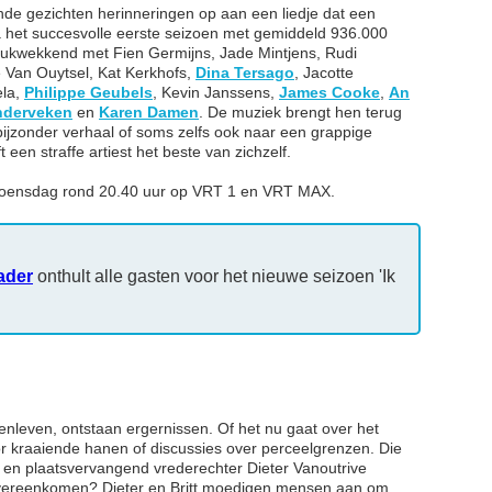
kende gezichten herinneringen op aan een liedje dat een
Na het succesvolle eerste seizoen met gemiddeld 936.000
ndrukwekkend met Fien Germijns, Jade Mintjens, Rudi
e Van Ouytsel, Kat Kerkhofs,
Dina Tersago
, Jacotte
ela,
Philippe Geubels
, Kevin Janssens,
James Cooke
,
An
nderveken
en
Karen Damen
. De muziek brengt hen terug
ijzonder verhaal of soms zelfs ook naar een grappige
en straffe artiest het beste van zichzelf.
e woensdag rond 20.40 uur op VRT 1 en VRT MAX.
ader
onthult alle gasten voor het nieuwe seizoen 'Ik
enleven, ontstaan ergernissen. Of het nu gaat over het
r kraaiende hanen of discussies over perceelgrenzen. Die
en plaatsvervangend vrederechter Dieter Vanoutrive
vereenkomen? Dieter en Britt moedigen mensen aan om