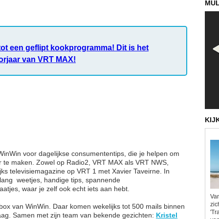
MUL
tot een geflipt kookprogramma! Dit is het
orjaar van VRT MAX!
KIJ
j WinWin voor dagelijkse consumententips, die je helpen om
er te maken. Zowel op Radio2, VRT MAX als VRT NWS,
jks televisiemagazine op VRT 1 met Xavier Taveirne. In
ang ​ weetjes, handige tips, spannende
atjes, waar je zelf ook echt iets aan hebt.
Van
zic
lbox van WinWin. Daar komen wekelijks tot 500 mails binnen
'Tr
raag. Samen met zijn team van bekende gezichten:
Kristel