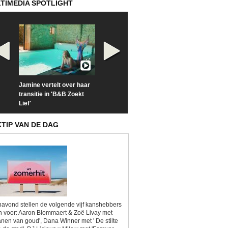
TIMEDIA SPOTLIGHT
Jamine vertelt over haar
Prime Video deelt officiële
Check nu de offi
transitie in 'B&B Zoekt
trailer van 'L*VE KLEINE'
trailer van 'The
Lief'
Sunrise'
KTIP VAN DE DAG
avond stellen de volgende vijf kanshebbers
h voor: Aaron Blommaert & Zoë Livay met
anen van goud', Dana Winner met ' De stilte