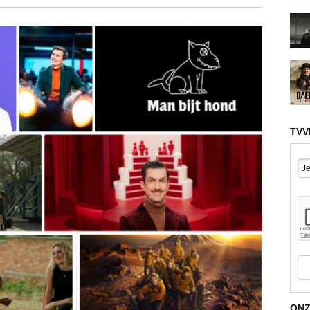
TVV
ONZ