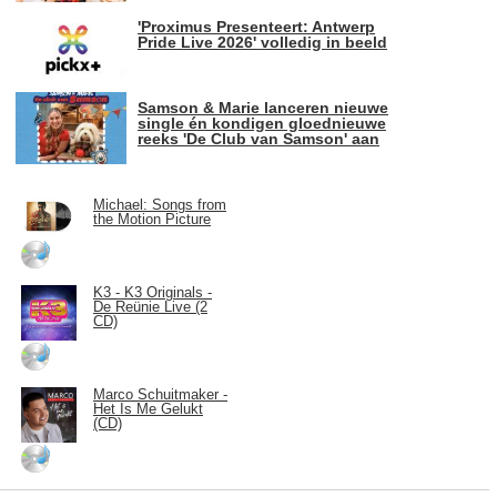
'Proximus Presenteert: Antwerp
Pride Live 2026' volledig in beeld
Samson & Marie lanceren nieuwe
single én kondigen gloednieuwe
reeks 'De Club van Samson' aan
Michael: Songs from
the Motion Picture
K3 - K3 Originals -
De Reünie Live (2
CD)
Marco Schuitmaker -
Het Is Me Gelukt
(CD)