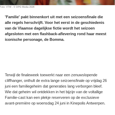
Foto: VTM - © DPG Media 2026
'Familie' pakt binnenkort uit met een seizoensfinale die
alle regels herschrijft. Voor het eerst in de geschiedenis
van de Vlaamse dagelijkse fictie wordt het seizoen
afgesloten met een flashback-aflevering rond haar meest
iconische personage, de Bomma.
Terwijl de finaleweek toewerkt naar een zenuwslopende
cliffhanger, onthult de extra lange seizoensfinale op vrijdag 26
juni een familiegeheim dat generaties lang verborgen bleef.
Wie dat geheim wil ontdekken in het bijzijn van de voltallige
Familie-cast kan een plekje reserveren op de exclusieve
avant-première op woensdag 24 juni in Kinepolis Antwerpen.