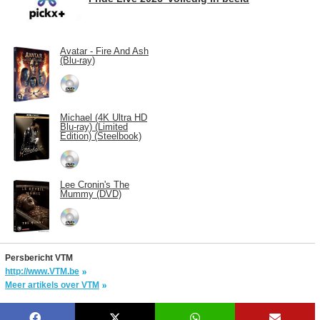
Avatar - Fire And Ash
(Blu-ray)
Michael (4K Ultra HD
Blu-ray) (Limited
Edition) (Steelbook)
Lee Cronin's The
Mummy (DVD)
Persbericht VTM
http://www.VTM.be
Meer artikels over VTM