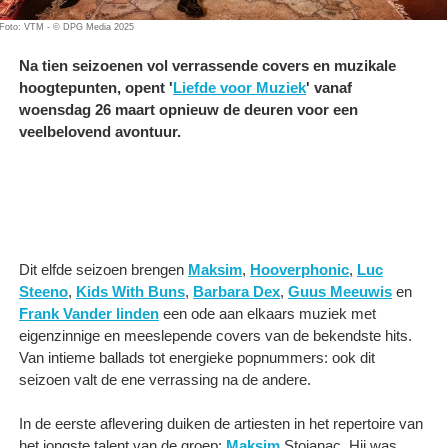
Foto: VTM - © DPG Media 2025
Na tien seizoenen vol verrassende covers en muzikale
hoogtepunten, opent '
Liefde voor Muziek
' vanaf
woensdag 26 maart opnieuw de deuren voor een
veelbelovend avontuur.
Dit elfde seizoen brengen
Maksim
,
Hooverphonic
,
Luc
Steeno
,
Kids With Buns
,
Barbara Dex
,
Guus Meeuwis
en
Frank Vander linden
een ode aan elkaars muziek met
eigenzinnige en meeslepende covers van de bekendste hits.
Van intieme ballads tot energieke popnummers: ook dit
seizoen valt de ene verrassing na de andere.
In de eerste aflevering duiken de artiesten in het repertoire van
het jongste talent van de groep:
Maksim
Stojanac. Hij was