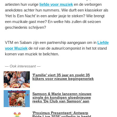
artiesten hun vurige
liefde voor muziek
en de verborgen
anekdotes achter hun nummers. Wie durft een klassieker als
‘Het Is Een Nacht’ in een ander jasje te steken? Wie brengt
een muzikale gast mee? En welke hits zullen dit seizoen
geschiedenis schrijven?
VTM en Sabam zijn een partnership aangegaan om in
Liefde
voor Muziek
de rol van de auteur/componist in het tot stand
komen van muziek te belichten.
—
Ook interessant
—
'Familie' viert 35 jaar en zoekt 35
kijkers voor nieuwe begingeneriek
Samson & Marie lanceren nieuwe
single én kondigen gloednieuwe
reeks 'De Club van Samson' aan
'Proximus Presenteert: Antwerp
Pride Live 2026' volledig in beeld