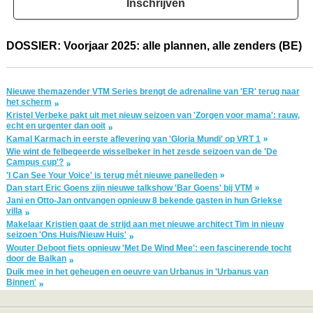
Inschrijven
DOSSIER: Voorjaar 2025: alle plannen, alle zenders (BE)
Nieuwe themazender VTM Series brengt de adrenaline van 'ER' terug naar
het scherm
Kristel Verbeke pakt uit met nieuw seizoen van 'Zorgen voor mama': rauw,
echt en urgenter dan ooit
Kamal Karmach in eerste aflevering van 'Gloria Mundi' op VRT 1
Wie wint de felbegeerde wisselbeker in het zesde seizoen van de 'De
Campus cup'?
'I Can See Your Voice' is terug mét nieuwe panelleden
Dan start Eric Goens zijn nieuwe talkshow 'Bar Goens' bij VTM
Jani en Otto-Jan ontvangen opnieuw 8 bekende gasten in hun Griekse
villa
Makelaar Kristien gaat de strijd aan met nieuwe architect Tim in nieuw
seizoen 'Ons Huis/Nieuw Huis'
Wouter Deboot fiets opnieuw 'Met De Wind Mee': een fascinerende tocht
door de Balkan
Duik mee in het geheugen en oeuvre van Urbanus in 'Urbanus van
Binnen'