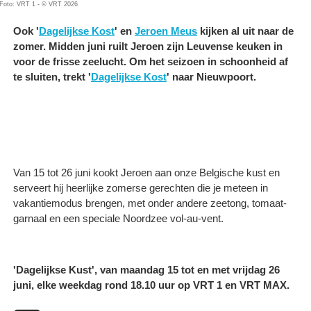
Foto: VRT 1 - © VRT 2026
Ook '
Dagelijkse Kost
' en
Jeroen Meus
kijken al uit naar de
zomer. Midden juni ruilt Jeroen zijn Leuvense keuken in
voor de frisse zeelucht. Om het seizoen in schoonheid af
te sluiten, trekt '
Dagelijkse Kost
' naar Nieuwpoort.
Van 15 tot 26 juni kookt Jeroen aan onze Belgische kust en
serveert hij heerlijke zomerse gerechten die je meteen in
vakantiemodus brengen, met onder andere zeetong, tomaat-
garnaal en een speciale Noordzee vol-au-vent.
'Dagelijkse Kust', van maandag 15 tot en met vrijdag 26
juni, elke weekdag rond 18.10 uur op VRT 1 en VRT MAX.