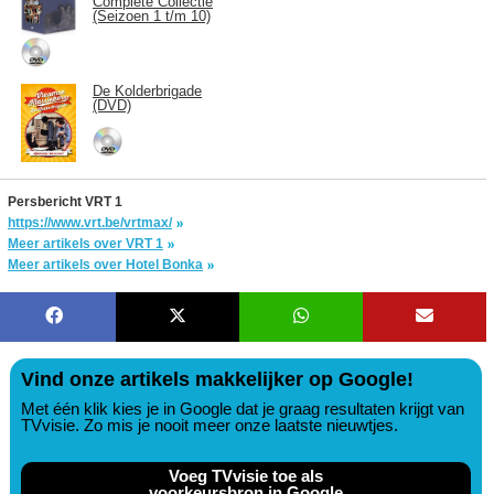
Complete Collectie
(Seizoen 1 t/m 10)
De Kolderbrigade
(DVD)
Persbericht VRT 1
https://www.vrt.be/vrtmax/
Meer artikels over VRT 1
Meer artikels over Hotel Bonka
Vind onze artikels makkelijker op Google!
Met één klik kies je in Google dat je graag resultaten krijgt van
TVvisie. Zo mis je nooit meer onze laatste nieuwtjes.
Voeg TVvisie toe als
voorkeursbron in Google