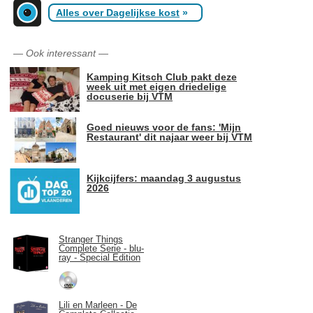
Alles over Dagelijkse kost
»
—
Ook interessant
—
Kamping Kitsch Club pakt deze
week uit met eigen driedelige
docuserie bij VTM
Goed nieuws voor de fans: 'Mijn
Restaurant' dit najaar weer bij VTM
Kijkcijfers: maandag 3 augustus
2026
Stranger Things
Complete Serie - blu-
ray - Special Edition
Lili en Marleen - De