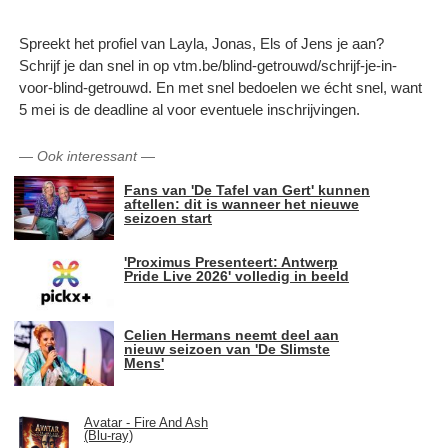
Spreekt het profiel van Layla, Jonas, Els of Jens je aan?
Schrijf je dan snel in op vtm.be/blind-getrouwd/schrijf-je-in-
voor-blind-getrouwd. En met snel bedoelen we écht snel, want
5 mei is de deadline al voor eventuele inschrijvingen.
—
Ook interessant
—
Fans van 'De Tafel van Gert' kunnen
aftellen: dit is wanneer het nieuwe
seizoen start
'Proximus Presenteert: Antwerp
Pride Live 2026' volledig in beeld
Celien Hermans neemt deel aan
nieuw seizoen van 'De Slimste
Mens'
Avatar - Fire And Ash
(Blu-ray)