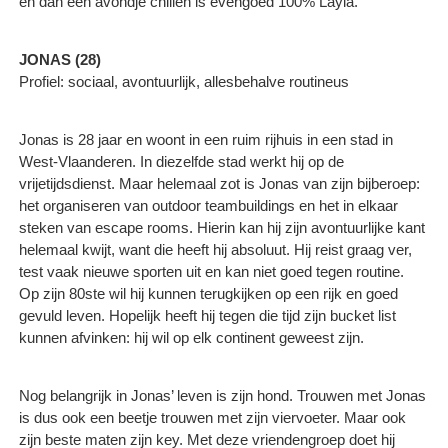
en dan een avondje chillen is evengoed 100% Layla.
JONAS (28)
Profiel: sociaal, avontuurlijk, allesbehalve routineus
Jonas is 28 jaar en woont in een ruim rijhuis in een stad in
West-Vlaanderen. In diezelfde stad werkt hij op de
vrijetijdsdienst. Maar helemaal zot is Jonas van zijn bijberoep:
het organiseren van outdoor teambuildings en het in elkaar
steken van escape rooms. Hierin kan hij zijn avontuurlijke kant
helemaal kwijt, want die heeft hij absoluut. Hij reist graag ver,
test vaak nieuwe sporten uit en kan niet goed tegen routine.
Op zijn 80ste wil hij kunnen terugkijken op een rijk en goed
gevuld leven. Hopelijk heeft hij tegen die tijd zijn bucket list
kunnen afvinken: hij wil op elk continent geweest zijn.
Nog belangrijk in Jonas’ leven is zijn hond. Trouwen met Jonas
is dus ook een beetje trouwen met zijn viervoeter. Maar ook
zijn beste maten zijn key. Met deze vriendengroep doet hij