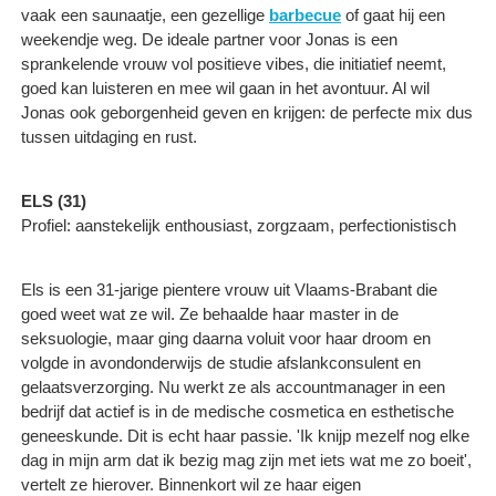
vaak een saunaatje, een gezellige
barbecue
of gaat hij een
weekendje weg. De ideale partner voor Jonas is een
sprankelende vrouw vol positieve vibes, die initiatief neemt,
goed kan luisteren en mee wil gaan in het avontuur. Al wil
Jonas ook geborgenheid geven en krijgen: de perfecte mix dus
tussen uitdaging en rust.
ELS (31)
Profiel: aanstekelijk enthousiast, zorgzaam, perfectionistisch
Els is een 31-jarige pientere vrouw uit Vlaams-Brabant die
goed weet wat ze wil. Ze behaalde haar master in de
seksuologie, maar ging daarna voluit voor haar droom en
volgde in avondonderwijs de studie afslankconsulent en
gelaatsverzorging. Nu werkt ze als accountmanager in een
bedrijf dat actief is in de medische cosmetica en esthetische
geneeskunde. Dit is echt haar passie. 'Ik knijp mezelf nog elke
dag in mijn arm dat ik bezig mag zijn met iets wat me zo boeit',
vertelt ze hierover. Binnenkort wil ze haar eigen