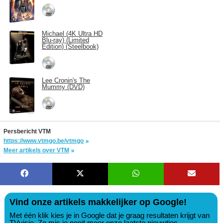
Michael (4K Ultra HD
Blu-ray) (Limited
Edition) (Steelbook)
Lee Cronin's The
Mummy (DVD)
Persbericht VTM
https://www.vtmgo.be/vtmgo
Meer artikels over VTM
Vind onze artikels makkelijker op Google!
Met één klik kies je in Google dat je graag resultaten krijgt van
TVvisie. Zo mis je nooit meer onze laatste nieuwtjes.