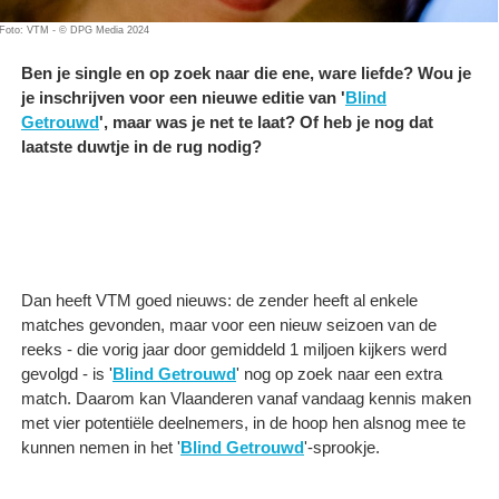
Foto: VTM - © DPG Media 2024
Ben je single en op zoek naar die ene, ware liefde? Wou je
je inschrijven voor een nieuwe editie van '
Blind
Getrouwd
', maar was je net te laat? Of heb je nog dat
laatste duwtje in de rug nodig?
Dan heeft VTM goed nieuws: de zender heeft al enkele
matches gevonden, maar voor een nieuw seizoen van de
reeks - die vorig jaar door gemiddeld 1 miljoen kijkers werd
gevolgd - is '
Blind Getrouwd
' nog op zoek naar een extra
match. Daarom kan Vlaanderen vanaf vandaag kennis maken
met vier potentiële deelnemers, in de hoop hen alsnog mee te
kunnen nemen in het '
Blind Getrouwd
'-sprookje.