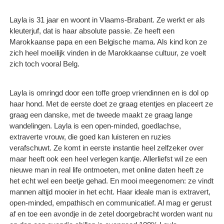
Layla is 31 jaar en woont in Vlaams-Brabant. Ze werkt er als
kleuterjuf, dat is haar absolute passie. Ze heeft een
Marokkaanse papa en een Belgische mama. Als kind kon ze
zich heel moeilijk vinden in de Marokkaanse cultuur, ze voelt
zich toch vooral Belg.
Layla is omringd door een toffe groep vriendinnen en is dol op
haar hond. Met de eerste doet ze graag etentjes en placeert ze
graag een danske, met de tweede maakt ze graag lange
wandelingen. Layla is een open-minded, goedlachse,
extraverte vrouw, die goed kan luisteren en ruzies
verafschuwt. Ze komt in eerste instantie heel zelfzeker over
maar heeft ook een heel verlegen kantje. Allerliefst wil ze een
nieuwe man in real life ontmoeten, met online daten heeft ze
het echt wel een beetje gehad. En mooi meegenomen: ze vindt
mannen altijd mooier in het echt. Haar ideale man is extravert,
open-minded, empathisch en communicatief. Al mag er gerust
af en toe een avondje in de zetel doorgebracht worden want nu