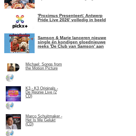
'Proximus Presenteert: Antwerp
Pride Live 2026' volledig in beeld
Samson & Marie lanceren nieuwe
single én kondigen gloednieuwe
reeks 'De Club van Samson' aan
Michael: Songs from
the Motion Picture
K3 - K3 Originals -
De Reünie Live (2
CD)
Marco Schuitmaker -
Het Is Me Gelukt
(CD)