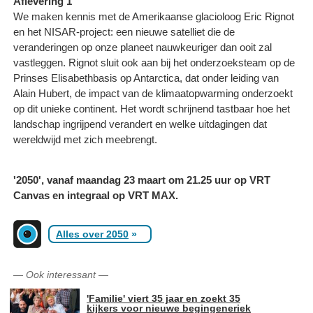
Aflevering 1
We maken kennis met de Amerikaanse glacioloog Eric Rignot
en het NISAR-project: een nieuwe satelliet die de
veranderingen op onze planeet nauwkeuriger dan ooit zal
vastleggen. Rignot sluit ook aan bij het onderzoeksteam op de
Prinses Elisabethbasis op Antarctica, dat onder leiding van
Alain Hubert, de impact van de klimaatopwarming onderzoekt
op dit unieke continent. Het wordt schrijnend tastbaar hoe het
landschap ingrijpend verandert en welke uitdagingen dat
wereldwijd met zich meebrengt.
'2050', vanaf maandag 23 maart om 21.25 uur op VRT
Canvas en integraal op VRT MAX.
Alles over 2050
»
—
Ook interessant
—
'Familie' viert 35 jaar en zoekt 35
kijkers voor nieuwe begingeneriek