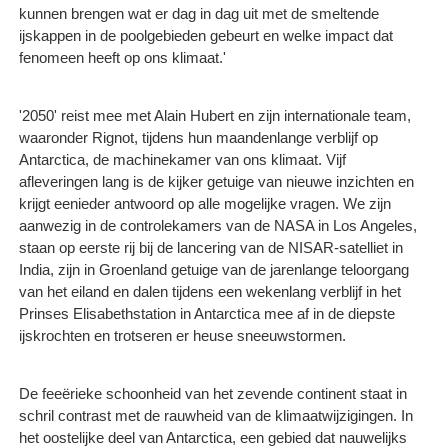
kunnen brengen wat er dag in dag uit met de smeltende
ijskappen in de poolgebieden gebeurt en welke impact dat
fenomeen heeft op ons klimaat.'
'2050' reist mee met Alain Hubert en zijn internationale team,
waaronder Rignot, tijdens hun maandenlange verblijf op
Antarctica, de machinekamer van ons klimaat. Vijf
afleveringen lang is de kijker getuige van nieuwe inzichten en
krijgt eenieder antwoord op alle mogelijke vragen. We zijn
aanwezig in de controlekamers van de NASA in Los Angeles,
staan op eerste rij bij de lancering van de NISAR-satelliet in
India, zijn in Groenland getuige van de jarenlange teloorgang
van het eiland en dalen tijdens een wekenlang verblijf in het
Prinses Elisabethstation in Antarctica mee af in de diepste
ijskrochten en trotseren er heuse sneeuwstormen.
De feeërieke schoonheid van het zevende continent staat in
schril contrast met de rauwheid van de klimaatwijzigingen. In
het oostelijke deel van Antarctica, een gebied dat nauwelijks