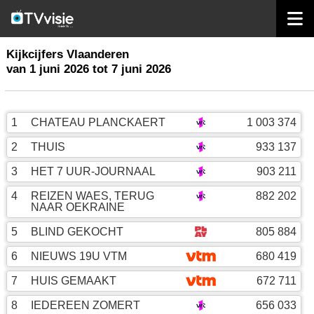
home
kijkcijfers vlaanderen
Kijkcijfers Vlaanderen
van 1 juni 2026 tot 7 juni 2026
1
CHATEAU PLANCKAERT
1 003 374
2
THUIS
933 137
3
HET 7 UUR-JOURNAAL
903 211
4
REIZEN WAES, TERUG
882 202
NAAR OEKRAINE
5
BLIND GEKOCHT
805 884
6
NIEUWS 19U VTM
680 419
7
HUIS GEMAAKT
672 711
8
IEDEREEN ZOMERT
656 033