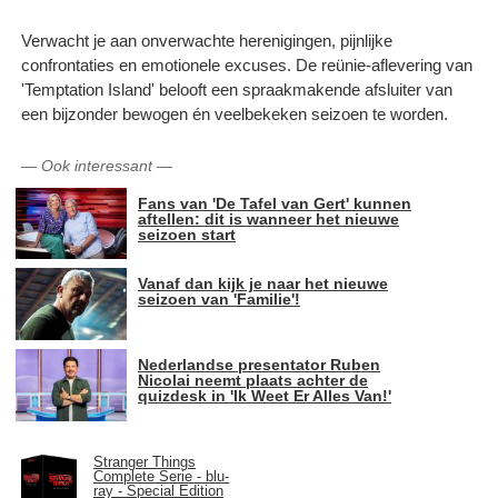
Verwacht je aan onverwachte herenigingen, pijnlijke
confrontaties en emotionele excuses. De reünie-aflevering van
'Temptation Island' belooft een spraakmakende afsluiter van
een bijzonder bewogen én veelbekeken seizoen te worden.
—
Ook interessant
—
Fans van 'De Tafel van Gert' kunnen
aftellen: dit is wanneer het nieuwe
seizoen start
Vanaf dan kijk je naar het nieuwe
seizoen van 'Familie'!
Nederlandse presentator Ruben
Nicolai neemt plaats achter de
quizdesk in 'Ik Weet Er Alles Van!'
Stranger Things
Complete Serie - blu-
ray - Special Edition