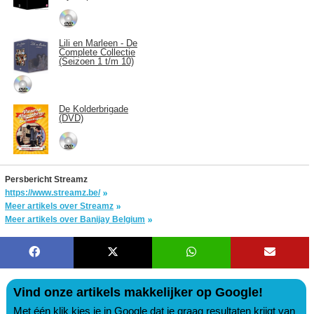
Lili en Marleen - De
Complete Collectie
(Seizoen 1 t/m 10)
De Kolderbrigade
(DVD)
Persbericht Streamz
https://www.streamz.be/
Meer artikels over Streamz
Meer artikels over Banijay Belgium
Vind onze artikels makkelijker op Google!
Met één klik kies je in Google dat je graag resultaten krijgt van