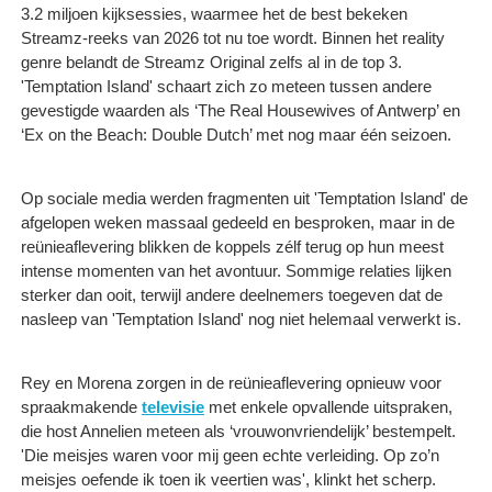
3.2 miljoen kijksessies, waarmee het de best bekeken
Streamz-reeks van 2026 tot nu toe wordt. Binnen het reality
genre belandt de Streamz Original zelfs al in de top 3.
'Temptation Island' schaart zich zo meteen tussen andere
gevestigde waarden als ‘The Real Housewives of Antwerp’ en
‘Ex on the Beach: Double Dutch’ met nog maar één seizoen.
Op sociale media werden fragmenten uit 'Temptation Island' de
afgelopen weken massaal gedeeld en besproken, maar in de
reünieaflevering blikken de koppels zélf terug op hun meest
intense momenten van het avontuur. Sommige relaties lijken
sterker dan ooit, terwijl andere deelnemers toegeven dat de
nasleep van 'Temptation Island' nog niet helemaal verwerkt is.
Rey en Morena zorgen in de reünieaflevering opnieuw voor
spraakmakende
televisie
met enkele opvallende uitspraken,
die host Annelien meteen als ‘vrouwonvriendelijk’ bestempelt.
'Die meisjes waren voor mij geen echte verleiding. Op zo’n
meisjes oefende ik toen ik veertien was', klinkt het scherp.