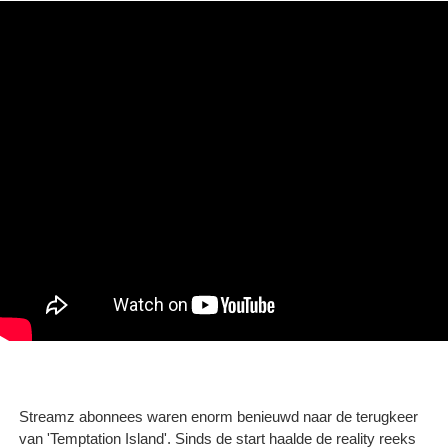
Streamz abonnees waren enorm benieuwd naar de terugkeer
van 'Temptation Island'. Sinds de start haalde de reality reeks