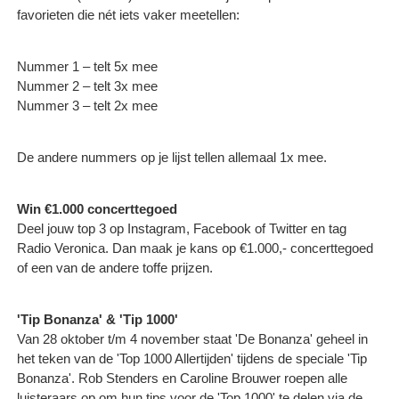
favorieten die nét iets vaker meetellen:
Nummer 1 – telt 5x mee
Nummer 2 – telt 3x mee
Nummer 3 – telt 2x mee
De andere nummers op je lijst tellen allemaal 1x mee.
Win €1.000 concerttegoed
Deel jouw top 3 op Instagram, Facebook of Twitter en tag
Radio Veronica. Dan maak je kans op €1.000,- concerttegoed
of een van de andere toffe prijzen.
'Tip Bonanza' & 'Tip 1000'
Van 28 oktober t/m 4 november staat 'De Bonanza' geheel in
het teken van de 'Top 1000 Allertijden' tijdens de speciale 'Tip
Bonanza'. Rob Stenders en Caroline Brouwer roepen alle
luisteraars op om hun tips voor de 'Top 1000' te delen via de