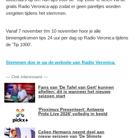
gratis Radio Veronica-app zodat er geen pareltjes worden
vergeten tijdens het stemmen.
Vanaf 7 november t/m 10 november hoor je alle
binnengekomen tips 24 uur per dag op Radio Veronica tijdens
de 'Tip 1000'.
Stemmen doe je op de website van Radio Veronica.
—
Ook interessant
—
Fans van 'De Tafel van Gert' kunnen
aftellen: dit is wanneer het nieuwe
seizoen start
'Proximus Presenteert: Antwerp
Pride Live 2026' volledig in beeld
Celien Hermans neemt deel aan
nieuw seizoen van 'De Slimste