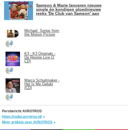
Samson & Marie lanceren nieuwe
single én kondigen gloednieuwe
reeks 'De Club van Samson' aan
Michael: Songs from
the Motion Picture
K3 - K3 Originals -
De Reünie Live (2
CD)
Marco Schuitmaker -
Het Is Me Gelukt
(CD)
Persbericht AVROTROS
https://radar.avrotros.nl/
Meer artikels over AVROTROS