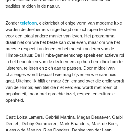
tradities midden in de natuur.
Zonder
telefoon
, elektriciteit of enige vorm van moderne luxe
worden de deelnemers uitgedaagd om zich open te stellen
voor een totaal andere manier van leven. Het programma
draait niet om wie het beste kan overleven, maar om wie het
meeste respect kan tonen en het meest kan leren van de
Himba-cultuur. De Himba-gemeenschap speelt een actieve rol
in het beoordelen van de deelnemers op hun bereidheid om te
luisteren, te leren en zich aan te passen. Door middel van
challenges wordt bepaald wie mag blijven en wie naar huis
gaat. Uiteindelijk blijft er maar één iemand over die erelid wordt
van de Himba; een titel die niet verdiend wordt met roem of
populariteit, maar met oprechte inzet, respect en culturele
openheid.
Cast: Loiza Lamers, Gabriël Martina, Megan Desaever, Garbi
Denteh, Debby Gommeren, Mark Baanders, Maik de Boer,
Alessio de Martino, Rian Donders, Denise van der Laan,