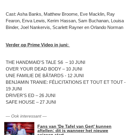
Cast: Asha Banks, Matthew Broome, Eve Macklin, Ray
Fearon, Enva Lewis, Kerim Hassan, Sam Buchanan, Louisa
Binder, Joel Nankervis, Scarlett Rayner en Orlando Norman
Verder op Prime Video in juni:
THE HANDMAID'S TALE S6 – 10 JUNI
OVER YOUR DEAD BODY – 10 JUNI
UNE FAMILIE DE BÂTARDS - 12 JUNI
BENJAMIN TRANIE: FÉLICITATIONS ET TOUT ET TOUT -
19 JUNI
DRIVER'S ED – 26 JUNI
SAFE HOUSE – 27 JUNI
—
Ook interessant
—
Fans van 'De Tafel van Gert' kunnen
aftellen: dit is wanneer het nieuwe
seizoen start