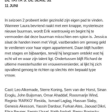
DE TATTA'S: DE SERIE S2
11 JUNI
In seizoen 2 probeert ieder gezinslid zijn eigen pad te vinden.
Wanneer Laura bevriend raakt met een knappe, mysterieuze
nieuwe buurman, wordt Erik wantrouwig en begint hij te
vermoeden dat deze buurman misschien een spion is. Jessica
slaat de handen ineen met Virgil, vastberaden om genoeg geld
te verdienen voor haar eigen appartement. Daan blijft hustlen
met stages en bijbaantjes, terwijl hij langzaam ontdekt wat hij
echt wil en waar zijn talent ligt. Ondertussen blijft Richard de
ultieme meesterhustler en vrouwenversierder, al lijkt hij zich
opvallend genoeg te richten op slechts één bepaald type
vrouw.
Cast: Leo Alkemade, Sterre Koning, Sem van der Horst, Sinan
Eroglu, John Buijsman, Omar Ahaddaf, Roosmarijn Wind,
Reginio 'RARKO' Resida, Ismael Laglag, Hassan Slaby,
Genesis Akesson, Yassin Dardour, Furkan Ates, Jaouad Dikri,
Elisa Beuger, Sergio IJssel, Najib Amhali, Remy Bonjasky,