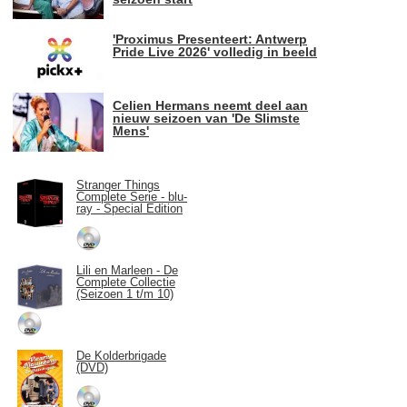
'Proximus Presenteert: Antwerp
Pride Live 2026' volledig in beeld
Celien Hermans neemt deel aan
nieuw seizoen van 'De Slimste
Mens'
Stranger Things
Complete Serie - blu-
ray - Special Edition
Lili en Marleen - De
Complete Collectie
(Seizoen 1 t/m 10)
De Kolderbrigade
(DVD)