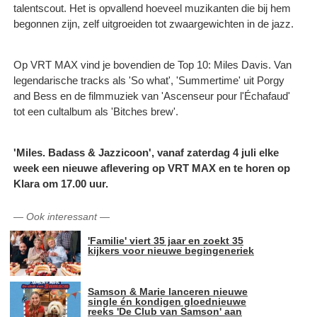
talentscout. Het is opvallend hoeveel muzikanten die bij hem
begonnen zijn, zelf uitgroeiden tot zwaargewichten in de jazz. ​
Op VRT MAX vind je bovendien de Top 10: Miles Davis. Van
legendarische tracks als 'So what', 'Summertime' uit Porgy
and Bess en de filmmuziek van 'Ascenseur pour l'Échafaud'
tot een cultalbum als 'Bitches brew'.
'Miles. Badass & Jazzicoon', vanaf zaterdag 4 juli elke
week een nieuwe aflevering op VRT MAX en te horen op
Klara om 17.00 uur.
—
Ook interessant
—
'Familie' viert 35 jaar en zoekt 35
kijkers voor nieuwe begingeneriek
Samson & Marie lanceren nieuwe
single én kondigen gloednieuwe
reeks 'De Club van Samson' aan