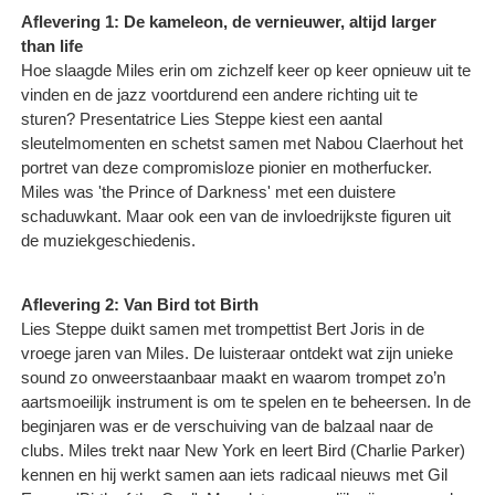
Aflevering 1: De kameleon, de vernieuwer, altijd larger
than life
Hoe slaagde Miles erin om zichzelf keer op keer opnieuw uit te
vinden en de jazz voortdurend een andere richting uit te
sturen? Presentatrice Lies Steppe kiest een aantal
sleutelmomenten en schetst samen met Nabou Claerhout het
portret van deze compromisloze pionier en motherfucker.
Miles was 'the Prince of Darkness' met een duistere
schaduwkant. Maar ook een van de invloedrijkste figuren uit
de muziekgeschiedenis.
Aflevering 2: Van Bird tot Birth
Lies Steppe duikt samen met trompettist Bert Joris in de
vroege jaren van Miles. De luisteraar ontdekt wat zijn unieke
sound zo onweerstaanbaar maakt en waarom trompet zo’n
aartsmoeilijk instrument is om te spelen en te beheersen. In de
beginjaren was er de verschuiving van de balzaal naar de
clubs. Miles trekt naar New York en leert Bird (Charlie Parker)
kennen en hij werkt samen aan iets radicaal nieuws met Gil