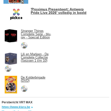
'Proximus Presenteert: Antwerp
Pride Live 2026' volledig in beeld
Stranger Things
Complete Serie - blu-
ray - Special Edition
Lili en Marleen - De
Complete Collectie
(Seizoen 1 t/m 10)
De Kolderbrigade
(DVD)
Persbericht VRT MAX
https://www.klara.be