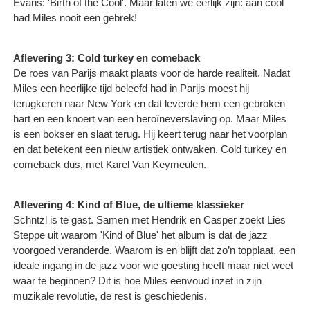
Evans: 'Birth of the Cool'. Maar laten we eerlijk zijn: aan cool
had Miles nooit een gebrek!
Aflevering 3: Cold turkey en comeback
De roes van Parijs maakt plaats voor de harde realiteit. Nadat
Miles een heerlijke tijd beleefd had in Parijs moest hij
terugkeren naar New York en dat leverde hem een gebroken
hart en een knoert van een heroïneverslaving op. Maar Miles
is een bokser en slaat terug. Hij keert terug naar het voorplan
en dat betekent een nieuw artistiek ontwaken. Cold turkey en
comeback dus, met Karel Van Keymeulen.
Aflevering 4: Kind of Blue, de ultieme klassieker
Schntzl is te gast. Samen met Hendrik en Casper zoekt Lies
Steppe uit waarom 'Kind of Blue' het album is dat de jazz
voorgoed veranderde. Waarom is en blijft dat zo’n topplaat, een
ideale ingang in de jazz voor wie goesting heeft maar niet weet
waar te beginnen? Dit is hoe Miles eenvoud inzet in zijn
muzikale revolutie, de rest is geschiedenis. ​