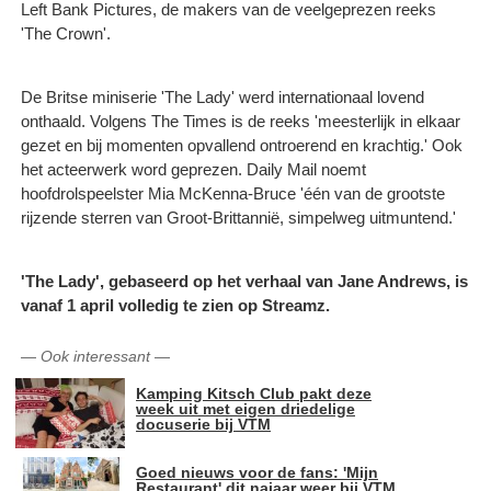
Left Bank Pictures, de makers van de veelgeprezen reeks
'The Crown'.
De Britse miniserie 'The Lady' werd internationaal lovend
onthaald. Volgens The Times is de reeks 'meesterlijk in elkaar
gezet en bij momenten opvallend ontroerend en krachtig.' Ook
het acteerwerk word geprezen. Daily Mail noemt
hoofdrolspeelster Mia McKenna-Bruce 'één van de grootste
rijzende sterren van Groot-Brittannië, simpelweg uitmuntend.'
'The Lady', gebaseerd op het verhaal van Jane Andrews, is
vanaf 1 april volledig te zien op Streamz.
—
Ook interessant
—
Kamping Kitsch Club pakt deze
week uit met eigen driedelige
docuserie bij VTM
Goed nieuws voor de fans: 'Mijn
Restaurant' dit najaar weer bij VTM