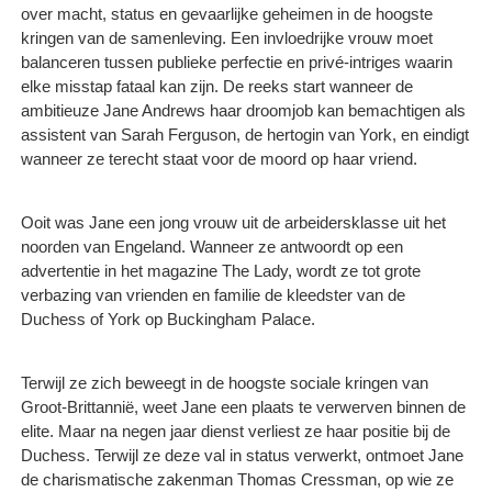
over macht, status en gevaarlijke geheimen in de hoogste
kringen van de samenleving. Een invloedrijke vrouw moet
balanceren tussen publieke perfectie en privé-intriges waarin
elke misstap fataal kan zijn. De reeks start wanneer de
ambitieuze Jane Andrews haar droomjob kan bemachtigen als
assistent van Sarah Ferguson, de hertogin van York, en eindigt
wanneer ze terecht staat voor de moord op haar vriend.
Ooit was Jane een jong vrouw uit de arbeidersklasse uit het
noorden van Engeland. Wanneer ze antwoordt op een
advertentie in het magazine The Lady, wordt ze tot grote
verbazing van vrienden en familie de kleedster van de
Duchess of York op Buckingham Palace.
Terwijl ze zich beweegt in de hoogste sociale kringen van
Groot-Brittannië, weet Jane een plaats te verwerven binnen de
elite. Maar na negen jaar dienst verliest ze haar positie bij de
Duchess. Terwijl ze deze val in status verwerkt, ontmoet Jane
de charismatische zakenman Thomas Cressman, op wie ze