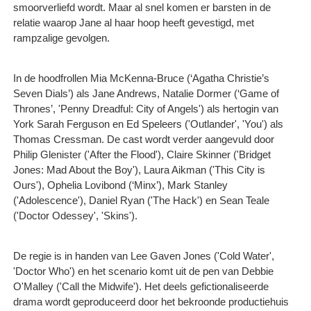
smoorverliefd wordt. Maar al snel komen er barsten in de
relatie waarop Jane al haar hoop heeft gevestigd, met
rampzalige gevolgen.
In de hoodfrollen Mia McKenna-Bruce (‘Agatha Christie’s
Seven Dials’) als Jane Andrews, Natalie Dormer (‘Game of
Thrones’, 'Penny Dreadful: City of Angels') als hertogin van
York Sarah Ferguson en Ed Speleers ('Outlander', 'You') als
Thomas Cressman. De cast wordt verder aangevuld door
Philip Glenister ('After the Flood'), Claire Skinner ('Bridget
Jones: Mad About the Boy'), Laura Aikman ('This City is
Ours'), Ophelia Lovibond (‘Minx’), Mark Stanley
('Adolescence'), Daniel Ryan ('The Hack') en Sean Teale
('Doctor Odessey', 'Skins').
De regie is in handen van Lee Gaven Jones ('Cold Water',
'Doctor Who') en het scenario komt uit de pen van Debbie
O'Malley ('Call the Midwife'). Het deels gefictionaliseerde
drama wordt geproduceerd door het bekroonde productiehuis