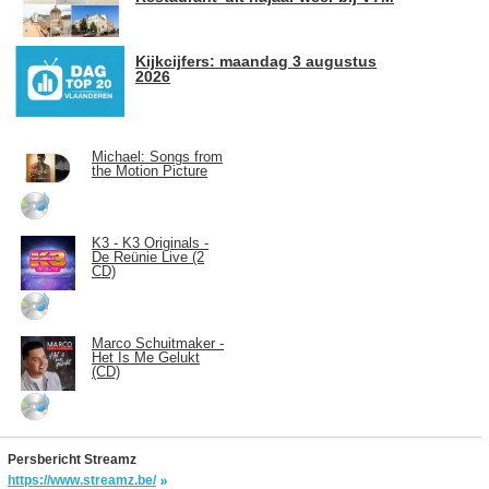
Kijkcijfers: maandag 3 augustus
2026
Michael: Songs from
the Motion Picture
K3 - K3 Originals -
De Reünie Live (2
CD)
Marco Schuitmaker -
Het Is Me Gelukt
(CD)
Persbericht Streamz
https://www.streamz.be/