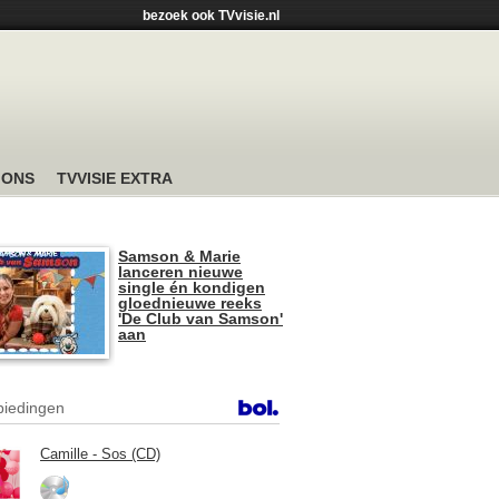
bezoek ook TVvisie.nl
 ONS
TVVISIE EXTRA
Samson & Marie
lanceren nieuwe
single én kondigen
gloednieuwe reeks
'De Club van Samson'
aan
iedingen
Camille - Sos (CD)