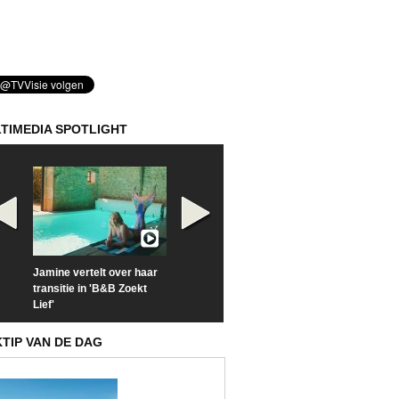
TIMEDIA SPOTLIGHT
Jamine vertelt over haar
Prime Video deelt officiële
Check nu de offi
transitie in 'B&B Zoekt
trailer van 'L*VE KLEINE'
trailer van 'The
Lief'
Sunrise'
KTIP VAN DE DAG