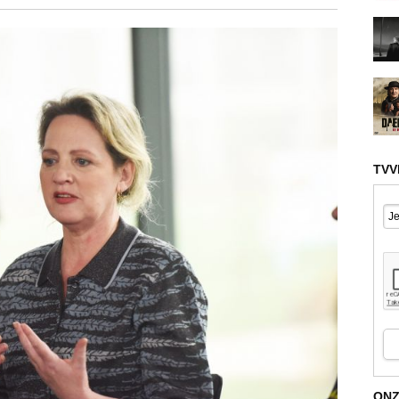
TVV
ONZ