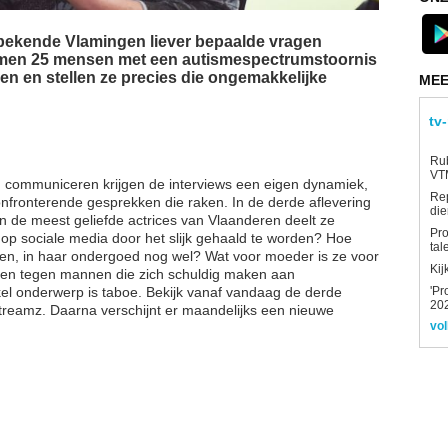
kende Vlamingen liever bepaalde vragen
nemen 25 mensen met een autismespectrumstoornis
nden en stellen ze precies die ongemakkelijke
MEE
tv
Rub
VTM
 communiceren krijgen de interviews een eigen dynamiek,
Re
 confronterende gesprekken die raken. In de derde aflevering
die
an de meest geliefde actrices van Vlaanderen deelt ze
Pro
 op sociale media door het slijk gehaald te worden? Hoe
tal
nen, in haar ondergoed nog wel? Wat voor moeder is ze voor
Kij
gen tegen mannen die zich schuldig maken aan
'Pr
l onderwerp is taboe. Bekijk vanaf vandaag de derde
202
 Streamz. Daarna verschijnt er maandelijks een nieuwe
vol