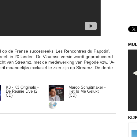
MUL
d op de Franse succesreeks 'Les Rencontres du Papotin',
s heeft in 20 landen. De Vlaamse versie wordt geproduceerd
acht van Streamz, met de medewerking van Pegode vzw. 'A-
april maandelijks exclusief te zien zijn op Streamz. De derde
K3 - K3 Originals -
Marco Schuitmaker -
De Reünie Live (2
Het Is Me Gelukt
CD)
(CD)
KIJ