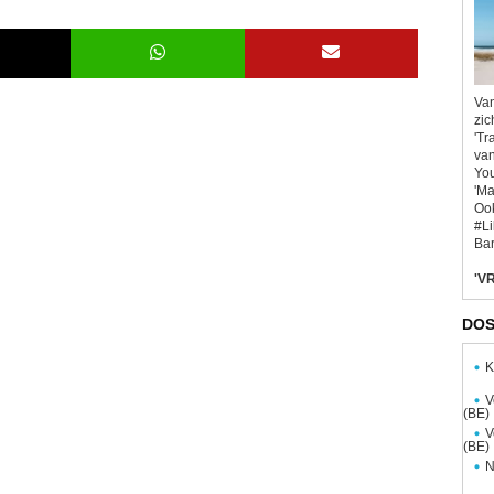
Van
zic
'Tr
van
You
'Ma
Ook
#L
Bar
'VR
DOS
K
V
(BE)
V
(BE)
N