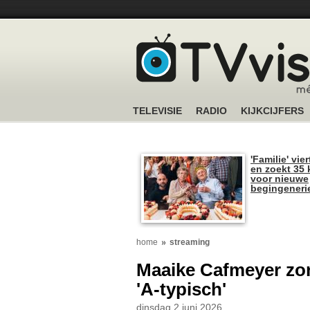
TELEVISIE
RADIO
KIJKCIJFERS
'Familie' vier
en zoekt 35 
voor nieuwe
begingeneri
home
streaming
Maaike Cafmeyer zon
'A-typisch'
dinsdag 2 juni 2026