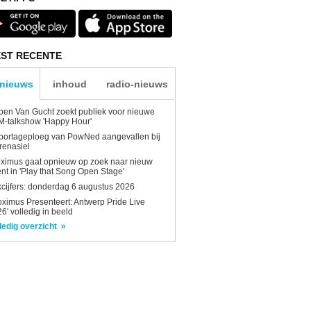
ST RECENTE
-nieuws
inhoud
radio-nieuws
en Van Gucht zoekt publiek voor nieuwe
-talkshow 'Happy Hour'
portageploeg van PowNed aangevallen bij
renasiel
ximus gaat opnieuw op zoek naar nieuw
ent in 'Play that Song Open Stage'
kcijfers: donderdag 6 augustus 2026
oximus Presenteert: Antwerp Pride Live
6' volledig in beeld
ledig overzicht