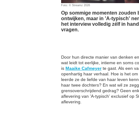
Foto: © Streamz 2026
Op sommige momenten zouden be
ontwijken, maar in 'A-typisch' 
het interview volledig zélf in ha
vragen.
Door hun directe manier van denken en
wat leidt tot eerlijke, intieme en soms
is
Maaike Cafmeyer
te gast. Als een v
openhartig haar verhaal. Hoe is het om
leerde ze de liefde van haar leven ken
haar twee dochters? En wat wil ze zeg
grensoverschrijdend gedrag? Geen enke
aflevering van 'A-typisch' exclusief op
aflevering.