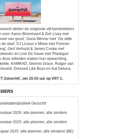
avond stellen de volgende vijf kanshebbers
h voor: Aaron Blommaert & Zoë Livay met
anen van goud', Dana Winner met ' De stilte
 de stad', DJ Licious x Milow met 'Forever
ng', Gert Verhulst & James Cooke met
diwodo' en Line De Dauw met 'Plankgas'.
 deze artiesten maken hun opwachting:
ikeMe, KAMRAD, Glennis Grace, Rutger van
neveld, Dressed Like Boys en Kat Deluna.
T Zomerhit', om 20.55 uur op VRT 1.
SIERS
andidaten/publiek Gezocht!
oorjaar 2026: alle plannen, alle zenders
oorjaar 2025: alle plannen, alle zenders
ajaar 2025: alle plannen, alle zenders! (BE)