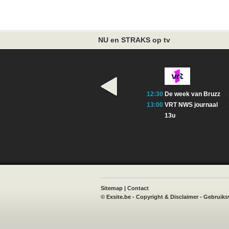
NU en STRAKS op tv
12:30
De week van Bruzz
13:00
VRT NWS journaal
13u
book
X
Instagram
TVvisie
Sitemap
|
Contact
©
Exsite.be
-
Copyright & Disclaimer
-
Gebruiks