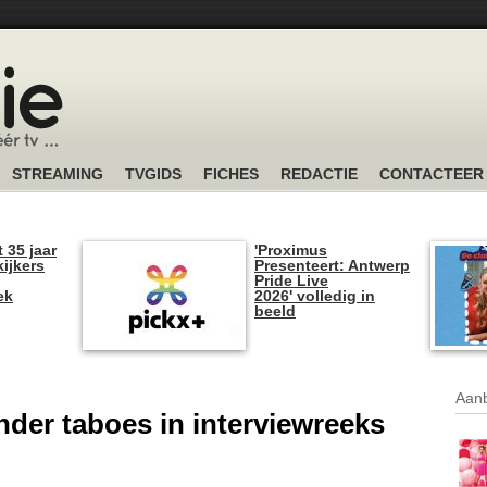
STREAMING
TVGIDS
FICHES
REDACTIE
CONTACTEER
t 35 jaar
'Proximus
kijkers
Presenteert: Antwerp
Pride Live
ek
2026' volledig in
beeld
Aanb
der taboes in interviewreeks