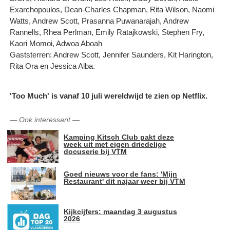
Exarchopoulos, Dean-Charles Chapman, Rita Wilson, Naomi
Watts, Andrew Scott, Prasanna Puwanarajah, Andrew
Rannells, Rhea Perlman, Emily Ratajkowski, Stephen Fry,
Kaori Momoi, Adwoa Aboah
Gaststerren: Andrew Scott, Jennifer Saunders, Kit Harington,
Rita Ora en Jessica Alba.
'Too Much' is vanaf 10 juli wereldwijd te zien op Netflix.
—
Ook interessant
—
Kamping Kitsch Club pakt deze
week uit met eigen driedelige
docuserie bij VTM
Goed nieuws voor de fans: 'Mijn
Restaurant' dit najaar weer bij VTM
Kijkcijfers: maandag 3 augustus
2026