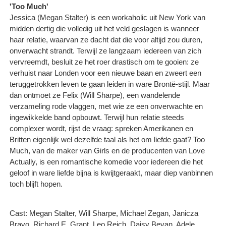
'Too Much'
Jessica (Megan Stalter) is een workaholic uit New York van
midden dertig die volledig uit het veld geslagen is wanneer
haar relatie, waarvan ze dacht dat die voor altijd zou duren,
onverwacht strandt. Terwijl ze langzaam iedereen van zich
vervreemdt, besluit ze het roer drastisch om te gooien: ze
verhuist naar Londen voor een nieuwe baan en zweert een
teruggetrokken leven te gaan leiden in ware Brontë-stijl. Maar
dan ontmoet ze Felix (Will Sharpe), een wandelende
verzameling rode vlaggen, met wie ze een onverwachte en
ingewikkelde band opbouwt. Terwijl hun relatie steeds
complexer wordt, rijst de vraag: spreken Amerikanen en
Britten eigenlijk wel dezelfde taal als het om liefde gaat? Too
Much, van de maker van Girls en de producenten van Love
Actually, is een romantische komedie voor iedereen die het
geloof in ware liefde bijna is kwijtgeraakt, maar diep vanbinnen
toch blijft hopen.
Cast: Megan Stalter, Will Sharpe, Michael Zegan, Janicza
Bravo, Richard E. Grant, Leo Reich, Daisy Bevan, Adele