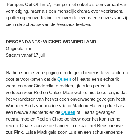
'Pompeii: Out Of Time', Pompeï niet enkel als een verhaal van
vernietiging, maar als een menselijk drama over veerkracht,
opoffering en overleving - en over de levens en keuzes van zij
die in de schaduw van de Vesuvius leefden.
DESCENDANTS: WICKED WONDERLAND
Originele film
Stream vanaf 17 juli
Na hun succesvolle poging om de geschiedenis te veranderen
door te voorkomen dat de
Queen
of Hearts een slechterik
werd, en door Cinderella te redden, lijkt alles perfect te
verlopen voor Red en Chloe. Maar wat ze niet beseffen, is dat
het veranderen van het verleden onverwachte gevolgen heeft.
Wanneer Reds voormalige vriend Maddox Hatter opduikt als
een nieuwe slechterik en de
Queen
of Hearts gevangen
neemt, moeten Red en Chloe opnieuw door het konijnenhol
reizen. Daar slaan ze de handen in elkaar met Reds nieuwe
zus Pink, Luisa Madrigals zoon Luis en een schurkenbende