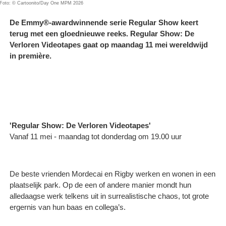
Foto: © Cartoonito/Day One MPM 2026
De Emmy®-awardwinnende serie Regular Show keert
terug met een gloednieuwe reeks. Regular Show: De
Verloren Videotapes gaat op maandag 11 mei wereldwijd
in première.
'Regular Show: De Verloren Videotapes'
Vanaf 11 mei - maandag tot donderdag om 19.00 uur
De beste vrienden Mordecai en Rigby werken en wonen in een
plaatselijk park. Op de een of andere manier mondt hun
alledaagse werk telkens uit in surrealistische chaos, tot grote
ergernis van hun baas en collega’s.