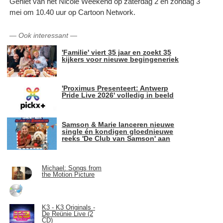
Geniet van het Nicole Weekend op zaterdag 2 en zondag 3
mei om 10.40 uur op Cartoon Network.
—
Ook interessant
—
'Familie' viert 35 jaar en zoekt 35
kijkers voor nieuwe begingeneriek
'Proximus Presenteert: Antwerp
Pride Live 2026' volledig in beeld
Samson & Marie lanceren nieuwe
single én kondigen gloednieuwe
reeks 'De Club van Samson' aan
Michael: Songs from
the Motion Picture
K3 - K3 Originals -
De Reünie Live (2
CD)