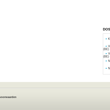
DOS
K
V
(BE)
V
(BE)
N
N
voorwaarden