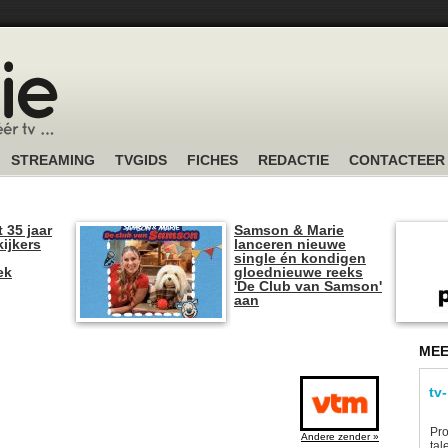
STREAMING
TVGIDS
FICHES
REDACTIE
CONTACTEER
t 35 jaar
Samson & Marie
kijkers
lanceren nieuwe
single én kondigen
ek
gloednieuwe reeks
'De Club van Samson'
aan
MEE
tv
Pro
Andere zender »
tal