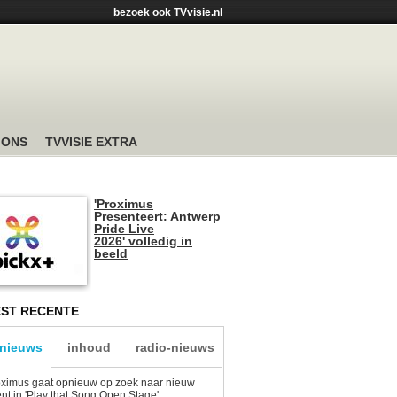
bezoek ook TVvisie.nl
 ONS
TVVISIE EXTRA
'Proximus
Presenteert: Antwerp
Pride Live
2026' volledig in
beeld
ST RECENTE
-nieuws
inhoud
radio-nieuws
ximus gaat opnieuw op zoek naar nieuw
ent in 'Play that Song Open Stage'