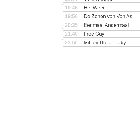
19:45
Het Weer
19:50
De Zonen van Van As
20:25
Eenmaal Andermaal
21:40
Free Guy
23:50
Million Dollar Baby