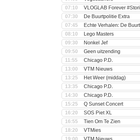
07:10
VLOGLAB Forever #Stor
07:30
De Buurtpolitie Extra
07:45
Echte Verhalen: De Buurtp
08:10
Lego Masters
09:30
Nonkel Jef
09:50
Geen uitzending
11:55
Chicago P.D.
13:00
VTM Nieuws
13:25
Het Weer (middag)
13:35
Chicago P.D.
14:30
Chicago P.D.
15:25
Q Sunset Concert
16:20
SOS Piet XL
16:55
Tien Om Te Zien
18:20
VTMies
19:00
VTM Nieuws