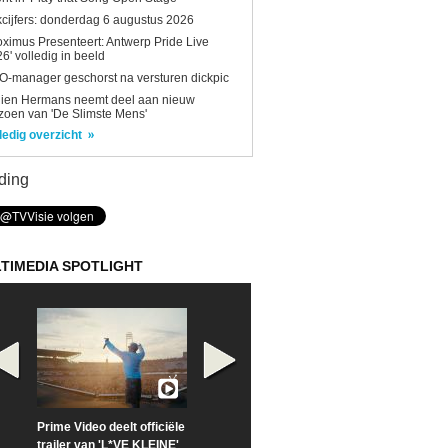
kcijfers: donderdag 6 augustus 2026
oximus Presenteert: Antwerp Pride Live
6' volledig in beeld
-manager geschorst na versturen dickpic
lien Hermans neemt deel aan nieuw
zoen van 'De Slimste Mens'
ledig overzicht
ding
TIMEDIA SPOTLIGHT
Prime Video deelt officiële
Check nu de officiële
Neem samen m
trailer van 'L*VE KLEINE'
trailer van 'The Last
een kijkje op '