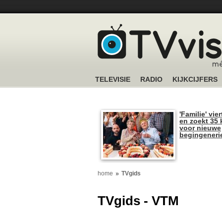
TELEVISIE
RADIO
KIJKCIJFERS
'Familie' vier
en zoekt 35 
voor nieuwe
begingeneri
home
TVgids
TVgids - VTM