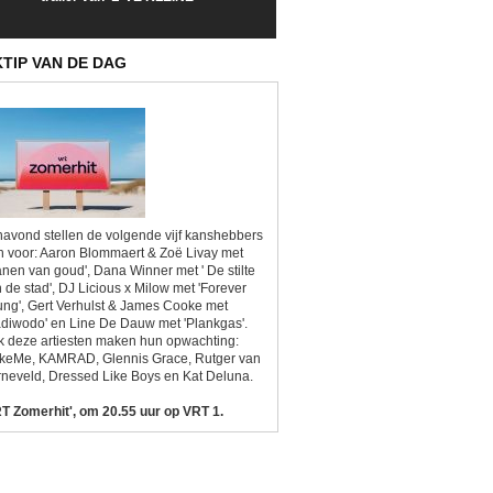
Sunrise'
Kitsch'
KTIP VAN DE DAG
avond stellen de volgende vijf kanshebbers
h voor: Aaron Blommaert & Zoë Livay met
anen van goud', Dana Winner met ' De stilte
 de stad', DJ Licious x Milow met 'Forever
ng', Gert Verhulst & James Cooke met
diwodo' en Line De Dauw met 'Plankgas'.
 deze artiesten maken hun opwachting:
ikeMe, KAMRAD, Glennis Grace, Rutger van
neveld, Dressed Like Boys en Kat Deluna.
T Zomerhit', om 20.55 uur op VRT 1.