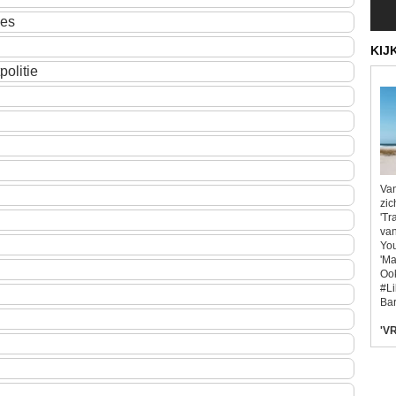
ies
KIJ
olitie
Van
zic
'Tr
van
You
'Ma
Ook
#L
Bar
'VR