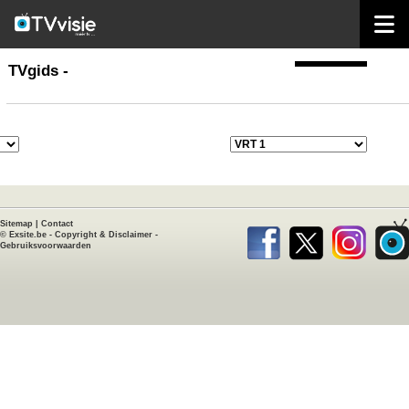
home
TVgids
TVgids -
Sitemap
|
Contact
©
Exsite.be
-
Copyright & Disclaimer
-
Gebruiksvoorwaarden