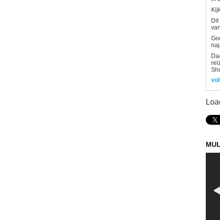
Kij
Dit
van
Goe
naj
Daa
rei
Sh
vol
Loa
MUL