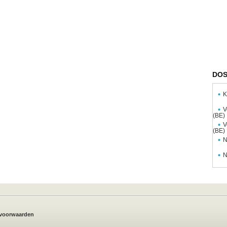
DOS
K
V
(BE)
V
(BE)
N
N
voorwaarden