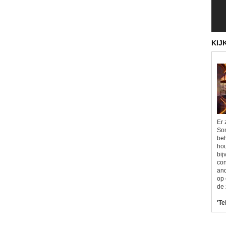
KIJ
Er 
Som
beh
hou
bij
con
and
op 
de 
'Te