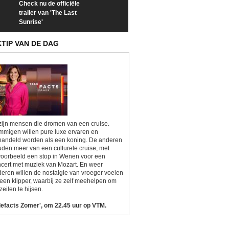
Check nu de officiële
Neem samen met VTM
Goedele Lieken
trailer van 'The Last
een kijkje op 'Kamping
taboes in inter
Sunrise'
Kitsch'
'A-typisch'
KTIP VAN DE DAG
zijn mensen die dromen van een cruise.
migen willen pure luxe ervaren en
andeld worden als een koning. De anderen
den meer van een culturele cruise, met
voorbeeld een stop in Wenen voor een
cert met muziek van Mozart. En weer
eren willen de nostalgie van vroeger voelen
een klipper, waarbij ze zelf meehelpen om
zeilen te hijsen.
lefacts Zomer', om 22.45 uur op VTM.