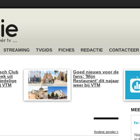
STREAMING
TVGIDS
FICHES
REDACTIE
CONTACTEER
sch Club
Goed nieuws voor de
ek uit
fans: 'Mijn
iedelige
Restaurant' dit najaar
ij VTM
weer bij VTM
MEE
tv
Andere zender »
Nie
in 